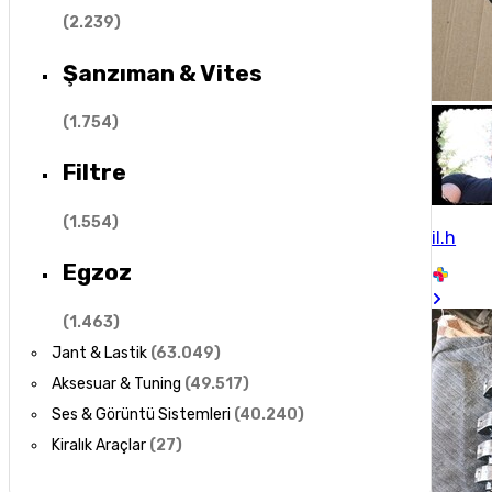
(
2.239
)
Şanzıman & Vites
(
1.754
)
Filtre
(
1.554
)
il.h
Egzoz
(
1.463
)
Jant & Lastik
(
63.049
)
Aksesuar & Tuning
(
49.517
)
Ses & Görüntü Sistemleri
(
40.240
)
Kiralık Araçlar
(
27
)