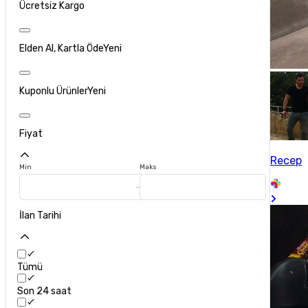
Ücretsiz Kargo
Elden Al, Kartla Öde
Yeni
Kuponlu Ürünler
Yeni
Fiyat
Recep
Min
Maks
İlan Tarihi
Tümü
Son 24 saat