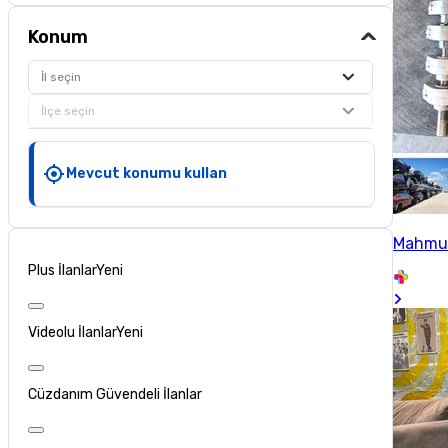
Konum
İl seçin
İlçe seçin
Mevcut konumu kullan
Mahmu
Plus İlanlar
Yeni
Videolu İlanlar
Yeni
Cüzdanım Güvendeli İlanlar