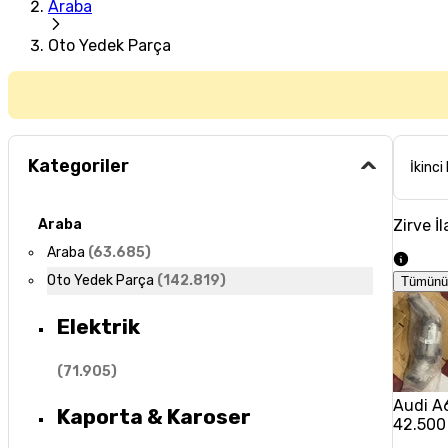
Araba
Oto Yedek Parça
Kategoriler
İkinci
Zirve İl
Araba
Araba
(
63.685
)
Oto Yedek Parça
(
142.819
)
Tümünü
Elektrik
(
71.905
)
Audi A6
Kaporta & Karoser
42.500