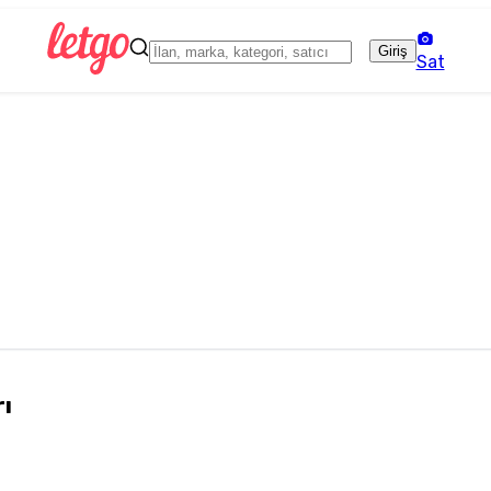
Giriş
Sat
rı