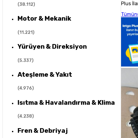
Plus İla
(
38.112
)
Tümün
Motor & Mekanik
(
11.221
)
Yürüyen & Direksiyon
(
5.337
)
Ateşleme & Yakıt
(
4.976
)
Isıtma & Havalandırma & Klima
(
4.238
)
Fren & Debriyaj