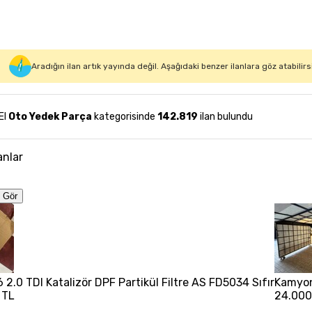
Aradığın ilan artık yayında değil. Aşağıdaki benzer ilanlara göz atabilirs
 El
Oto Yedek Parça
kategorisinde
142.819
ilan bulundu
anlar
 Gör
 2.0 TDI Katalizör DPF Partikül Filtre AS FD5034 Sıfır
Kamyon
 TL
24.000