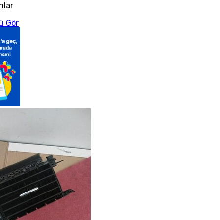
nlar
ü Gör