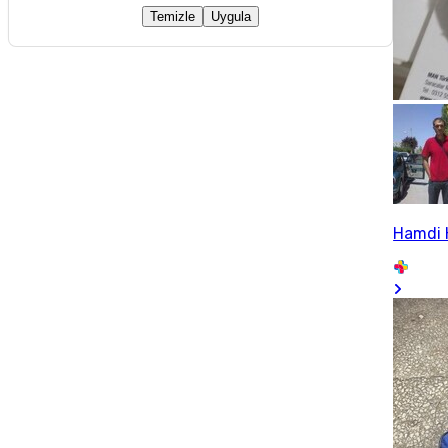
Temizle
Uygula
Hamdi 