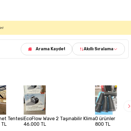
in!
Arama Kaydet
Akıllı Sıralama
et Tentesi
EcoFlow Wave 2 Taşınabilir Klima
0 ürünler
 TL
46.000 TL
800 TL