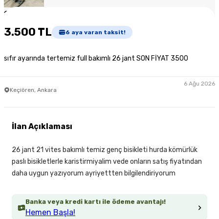
1
/
3
3.500 TL
6
aya varan taksit!
sıfır ayarında tertemiz full bakımlı 26 jant SON FİYAT 3500
6 Ağu 2026
Keçiören, Ankara
İlan Açıklaması
26 jant 21 vites bakımlı temiz genç bisikleti hurda kömürlük
paslı bisikletlerle karistirmiyalim vede onların satış fiyatından
daha uygun yazıyorum ayriyettten bilgilendiriyorum
Banka veya kredi kartı ile ödeme avantajı!
Hemen Başla!