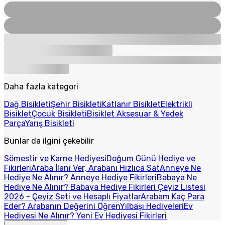
Daha fazla kategori
Dağ Bisikleti
Şehir Bisikleti
Katlanır Bisiklet
Elektrikli
Bisiklet
Çocuk Bisikleti
Bisiklet Aksesuar & Yedek
Parça
Yarış Bisikleti
Bunlar da ilgini çekebilir
Sömestir ve Karne Hediyesi
Doğum Günü Hediye ve
Fikirleri
Araba İlanı Ver, Arabanı Hızlıca Sat
Anneye Ne
Hediye Ne Alınır? Anneye Hediye Fikirleri
Babaya Ne
Hediye Ne Alınır? Babaya Hediye Fikirleri
Çeyiz Listesi
2026 - Çeyiz Seti ve Hesaplı Fiyatlar
Arabam Kaç Para
Eder? Arabanın Değerini Öğren
Yılbaşı Hediyeleri
Ev
Hediyesi Ne Alınır? Yeni Ev Hediyesi Fikirleri