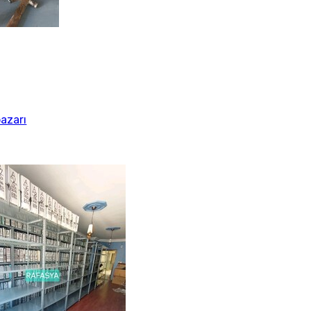
azarı