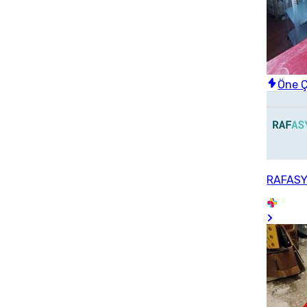
Öne Ç
RAFASY