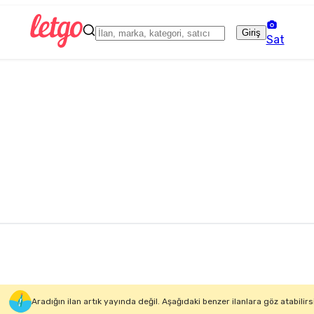
Giriş
Sat
Aradığın ilan artık yayında değil. Aşağıdaki benzer ilanlara göz atabilirs