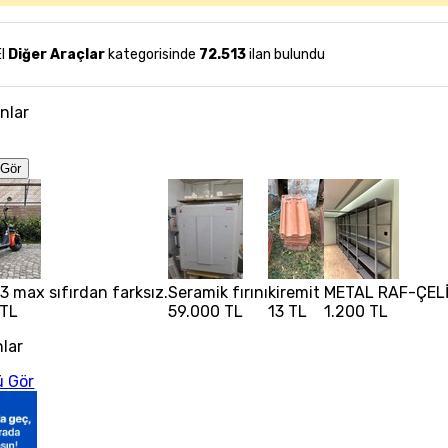
El
Diğer Araçlar
kategorisinde
72.513
ilan bulundu
anlar
Gör
3 max sıfırdan farksız.
Seramik fırını
kiremit
METAL RAF-ÇELİ
 TL
59.000 TL
13 TL
1.200 TL
nlar
 Gör