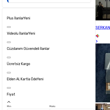
Plus İlanlar
Yeni
SERKAN
Videolu İlanlar
Yeni
Cüzdanım Güvendeli İlanlar
Ücretsiz Kargo
Elden Al, Kartla Öde
Yeni
Fiyat
Min
Maks