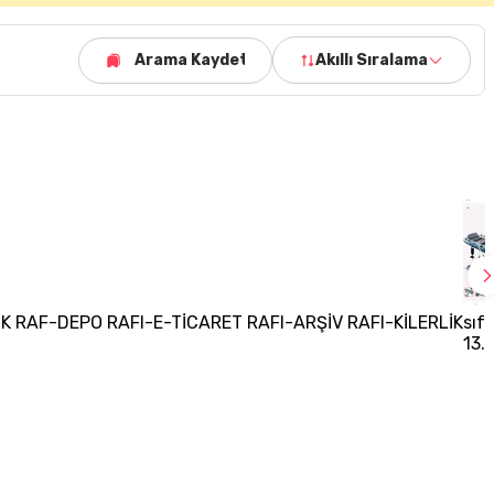
Arama Kaydet
Akıllı Sıralama
K RAF-DEPO RAFI-E-TİCARET RAFI-ARŞİV RAFI-KİLERLİK
sıf
13.