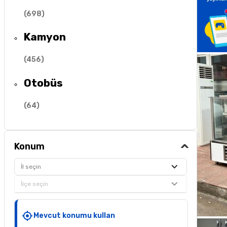
(
698
)
Kamyon
(
456
)
Otobüs
(
64
)
Konum
İl seçin
İlçe seçin
Mevcut konumu kullan