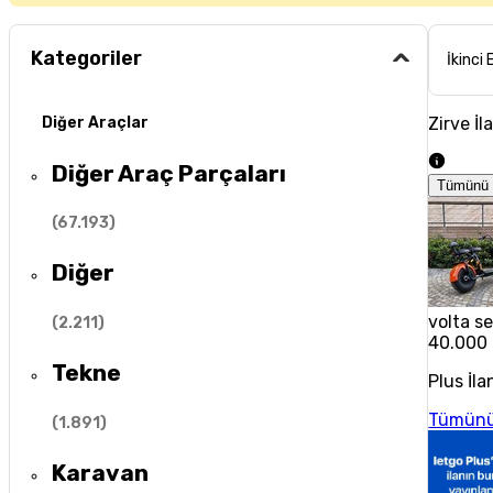
Kategoriler
İkinci 
Zirve İl
Diğer Araçlar
Diğer Araç Parçaları
Tümünü 
(
67.193
)
Diğer
volta se
(
2.211
)
40.000
Tekne
Plus İla
Tümünü
(
1.891
)
Karavan