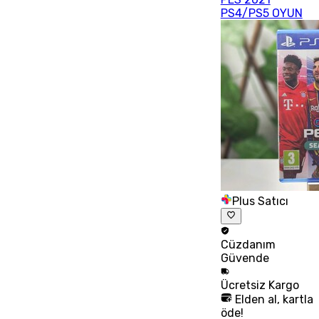
PS4/PS5 OYUN
Plus Satıcı
Cüzdanım
Güvende
Ücretsiz
Kargo
Elden al, kartla
öde!