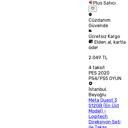
Plus Satıcı
Cüzdanım
Güvende
Ücretsiz
Kargo
Elden al, kartla
öde!
2.049 TL
4
taksit
PES 2020
PS4/PS5 OYUN
İstanbul
,
Beyoğlu
Meta Quest 3
512GB (En Üst
Model) –
Logitech
Direksiyon Seti
ile Takas