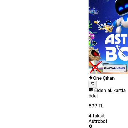
Öne Çıkan
Elden al, kartla
öde!
899 TL
4
taksit
Astrobot