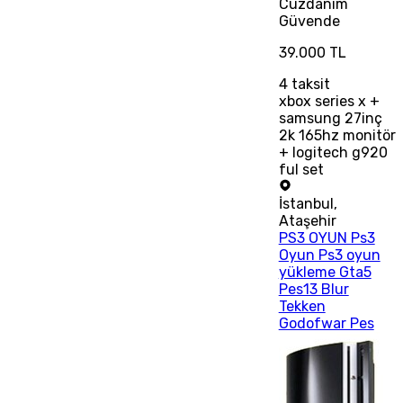
Cüzdanım
Güvende
39.000 TL
4
taksit
xbox series x +
samsung 27inç
2k 165hz monitör
+ logitech g920
ful set
İstanbul
,
Ataşehir
PS3 OYUN Ps3
Oyun Ps3 oyun
yükleme Gta5
Pes13 Blur
Tekken
Godofwar Pes