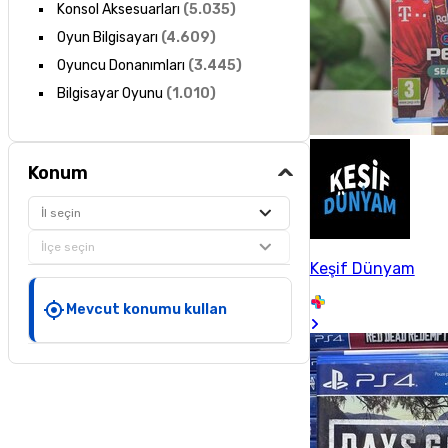
Konsol Aksesuarları
(
5.035
)
Oyun Bilgisayarı
(
4.609
)
Oyuncu Donanımları
(
3.445
)
Bilgisayar Oyunu
(
1.010
)
Konum
İl seçin
İlçe seçin
Keşif Dünyam
Mevcut konumu kullan