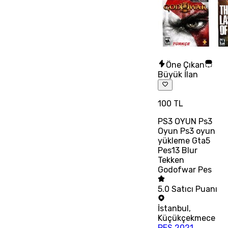
Öne Çıkan
Büyük İlan
100 TL
PS3 OYUN Ps3
Oyun Ps3 oyun
yükleme Gta5
Pes13 Blur
Tekken
Godofwar Pes
5.0
Satıcı Puanı
İstanbul
,
Küçükçekmece
PES 2021