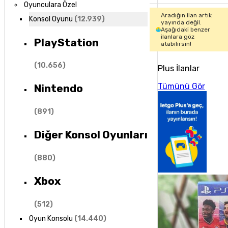
Oyunculara Özel
Aradığın ilan artık
Konsol Oyunu
(
12.939
)
yayında değil.
Aşağıdaki benzer
ilanlara göz
PlayStation
atabilirsin!
(
10.656
)
Plus İlanlar
Tümünü Gör
Nintendo
(
891
)
Diğer Konsol Oyunları
(
880
)
Xbox
(
512
)
Oyun Konsolu
(
14.440
)