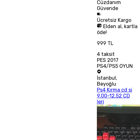
Cüzdanım
Güvende
Ücretsiz
Kargo
Elden al, kartla
öde!
999 TL
4
taksit
PES 2017
PS4/PS5 OYUN
İstanbul
,
Beyoğlu
Ps4 Kırma cd si
9.00-12.52 CD
leri