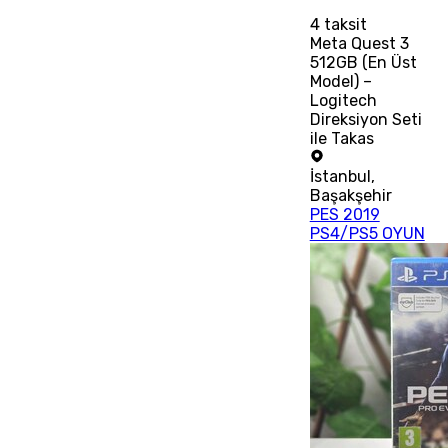
4
taksit
Meta Quest 3
512GB (En Üst
Model) –
Logitech
Direksiyon Seti
ile Takas
İstanbul
,
Başakşehir
PES 2019
PS4/PS5 OYUN