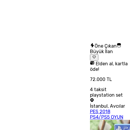
Öne Çıkan
Büyük İlan
Elden al, kartla
öde!
72.000 TL
4
taksit
playstation set
İstanbul
,
Avcılar
PES 2018
PS4/PS5 OYUN