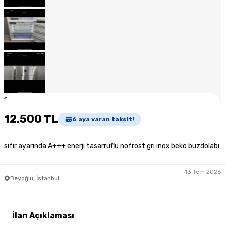
1
/
12
12.500 TL
6
aya varan taksit!
sıfır ayarında A+++ enerji tasarruflu nofrost gri inox beko buzdolabı
13 Tem 2026
Beyoğlu, İstanbul
İlan Açıklaması