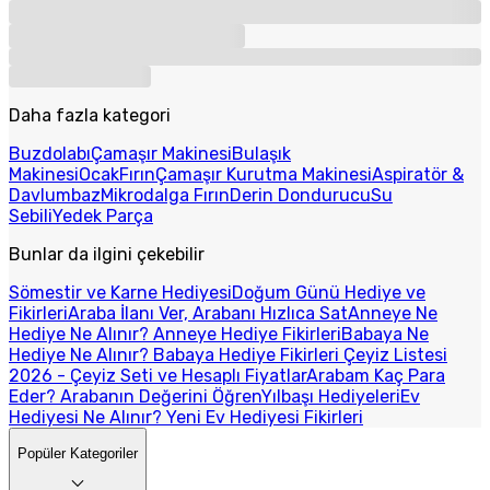
Daha fazla kategori
Buzdolabı
Çamaşır Makinesi
Bulaşık
Makinesi
Ocak
Fırın
Çamaşır Kurutma Makinesi
Aspiratör &
Davlumbaz
Mikrodalga Fırın
Derin Dondurucu
Su
Sebili
Yedek Parça
Bunlar da ilgini çekebilir
Sömestir ve Karne Hediyesi
Doğum Günü Hediye ve
Fikirleri
Araba İlanı Ver, Arabanı Hızlıca Sat
Anneye Ne
Hediye Ne Alınır? Anneye Hediye Fikirleri
Babaya Ne
Hediye Ne Alınır? Babaya Hediye Fikirleri
Çeyiz Listesi
2026 - Çeyiz Seti ve Hesaplı Fiyatlar
Arabam Kaç Para
Eder? Arabanın Değerini Öğren
Yılbaşı Hediyeleri
Ev
Hediyesi Ne Alınır? Yeni Ev Hediyesi Fikirleri
Popüler Kategoriler