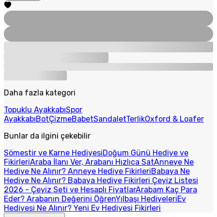
Daha fazla kategori
Topuklu Ayakkabı
Spor
Ayakkabı
Bot
Çizme
Babet
Sandalet
Terlik
Oxford & Loafer
Bunlar da ilgini çekebilir
Sömestir ve Karne Hediyesi
Doğum Günü Hediye ve
Fikirleri
Araba İlanı Ver, Arabanı Hızlıca Sat
Anneye Ne
Hediye Ne Alınır? Anneye Hediye Fikirleri
Babaya Ne
Hediye Ne Alınır? Babaya Hediye Fikirleri
Çeyiz Listesi
2026 - Çeyiz Seti ve Hesaplı Fiyatlar
Arabam Kaç Para
Eder? Arabanın Değerini Öğren
Yılbaşı Hediyeleri
Ev
Hediyesi Ne Alınır? Yeni Ev Hediyesi Fikirleri