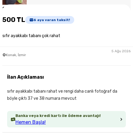
1
/
2
500 TL
6
aya varan taksit!
sıfır ayakkabı tabanı çok rahat
5 Ağu 2026
Konak, İzmir
İlan Açıklaması
sıfır ayakkabı tabanı rahat ve rengi daha canlı fotoğraf da
böyle çıktı 37 ve 38 numara mevcut
Banka veya kredi kartı ile ödeme avantajı!
Hemen Başla!