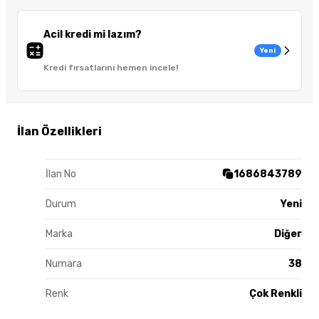
Acil kredi mi lazım?
Yeni
Kredi fırsatlarını hemen incele!
İlan Özellikleri
İlan No
1686843789
Durum
Yeni
Marka
Diğer
Numara
38
Renk
Çok Renkli