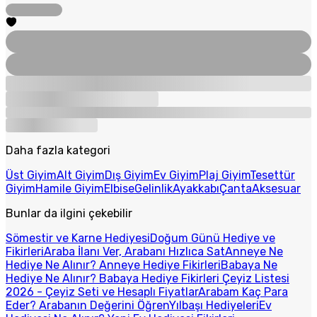
Daha fazla kategori
Üst Giyim
Alt Giyim
Dış Giyim
Ev Giyim
Plaj Giyim
Tesettür
Giyim
Hamile Giyim
Elbise
Gelinlik
Ayakkabı
Çanta
Aksesuar
Bunlar da ilgini çekebilir
Sömestir ve Karne Hediyesi
Doğum Günü Hediye ve
Fikirleri
Araba İlanı Ver, Arabanı Hızlıca Sat
Anneye Ne
Hediye Ne Alınır? Anneye Hediye Fikirleri
Babaya Ne
Hediye Ne Alınır? Babaya Hediye Fikirleri
Çeyiz Listesi
2026 - Çeyiz Seti ve Hesaplı Fiyatlar
Arabam Kaç Para
Eder? Arabanın Değerini Öğren
Yılbaşı Hediyeleri
Ev