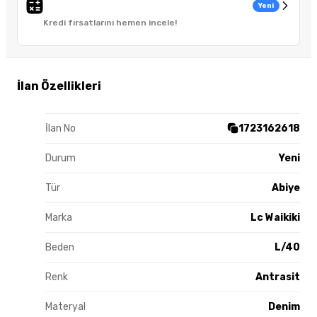
Yeni
Kredi fırsatlarını hemen incele!
İlan Özellikleri
İlan No
1723162618
Durum
Yeni
Tür
Abiye
Marka
Lc Waikiki
Beden
L/40
Renk
Antrasit
Materyal
Denim