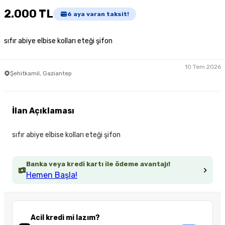
2.000 TL
6
aya varan taksit!
sıfır abiye elbise kolları eteği şifon
10 Tem 2026
Şehitkamil, Gaziantep
İlan Açıklaması
sıfır abiye elbise kolları eteği şifon
Banka veya kredi kartı ile ödeme avantajı!
Hemen Başla!
Acil kredi mi lazım?