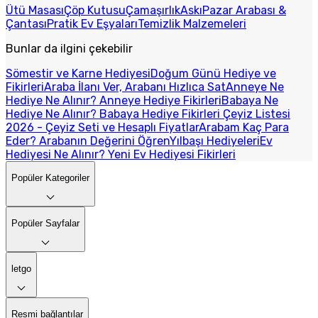
Ütü Masası
Çöp Kutusu
Çamaşırlık
Askı
Pazar Arabası &
Çantası
Pratik Ev Eşyaları
Temizlik Malzemeleri
Bunlar da ilgini çekebilir
Sömestir ve Karne Hediyesi
Doğum Günü Hediye ve
Fikirleri
Araba İlanı Ver, Arabanı Hızlıca Sat
Anneye Ne
Hediye Ne Alınır? Anneye Hediye Fikirleri
Babaya Ne
Hediye Ne Alınır? Babaya Hediye Fikirleri
Çeyiz Listesi
2026 - Çeyiz Seti ve Hesaplı Fiyatlar
Arabam Kaç Para
Eder? Arabanın Değerini Öğren
Yılbaşı Hediyeleri
Ev
Hediyesi Ne Alınır? Yeni Ev Hediyesi Fikirleri
Popüler Kategoriler
Popüler Sayfalar
letgo
Resmi bağlantılar