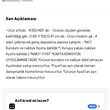
Başakşehir, İstanbul
İlan Açıklaması
-Ürün sıfırdır. -%100 MDF dir. - Ürünün ölçüleri görselde
belirtildiği gibi ; G:80 Y:100 D:41 cm dir. -Ürün modern şık , 4
adet çekmeceli geniş depolama alanına sahiptir. -*NOT:
Kurulum ve nakliye fiyata dahildir.*( Avrupa yakası nakliye
fiyata dahildir.) *NAKİT FİYAT *KARTA KOMİSYON
UYGULANMAKTADIR *Ürünün kurulum ve nakliye dahil olmayan
fiyatından satışı mevcuttur. *Fiyattan ayrı olarak mimari
danışmanlık hizmetimiz mevcuttur. *Ürünün fiyattan ayrı
olarak takımı mevcuttur.
Acil kredi mi lazım?
Yeni