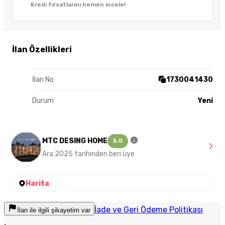
Kredi fırsatlarını hemen incele!
İlan Özellikleri
İlan No
1730041430
Durum
Yeni
MTC DESING HOME
5.0
Ara 2025 tarihinden beri üye
Harita
İade ve Geri Ödeme Politikası
İlan ile ilgili şikayetim var