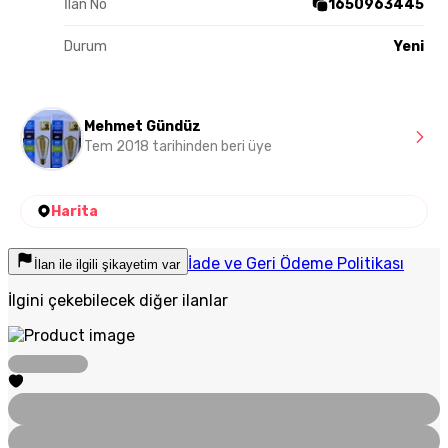
İlan No
1650963445
Durum
Yeni
Mehmet Gündüz
Tem 2018 tarihinden beri üye
Harita
İade ve Geri Ödeme Politikası
İlan ile ilgili şikayetim var
İlgini çekebilecek diğer ilanlar