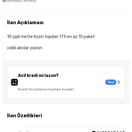
Konyaaltı, Antalya
İlan Açıklaması
10 çipli metre fiyatı topdan 17tl en az 10 paket
cıddı alıcılar yazsın
Acil kredi mi lazım?
Yeni
Kredi fırsatlarını hemen incele!
İlan Özellikleri