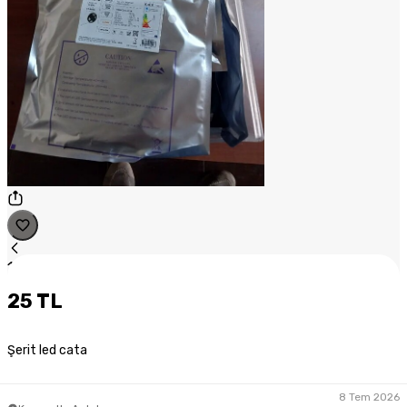
1
/
1
25 TL
Şerit led cata
8 Tem 2026