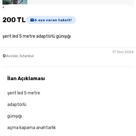
1
/
4
200 TL
6
aya varan taksit!
şerit led 5 metre adaptörlü günışığı
17 Tem 2026
Avcılar, İstanbul
İlan Açıklaması
şerit led 5 metre
adaptörlü
günışığı
açma kapama anahtarlık