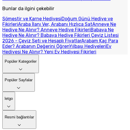
Bunlar da ilgini çekebilir
Sömestir ve Karne Hediyesi
Doğum Günü Hediye ve
Fikirleri
Araba İlanı Ver, Arabanı Hızlıca Sat
Anneye Ne
Hediye Ne Alınır? Anneye Hediye Fikirleri
Babaya Ne
Hediye Ne Alınır? Babaya Hediye Fikirleri
Çeyiz Listesi
2026 - Çeyiz Seti ve Hesaplı Fiyatlar
Arabam Kaç Para
Eder? Arabanın Değerini Öğren
Yılbaşı Hediyeleri
Ev
Hediyesi Ne Alınır? Yeni Ev Hediyesi Fikirleri
Popüler Kategoriler
Popüler Sayfalar
letgo
Resmi bağlantılar