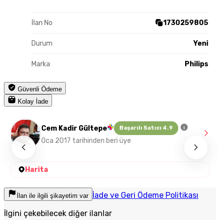
İlan No
1730259805
Durum
Yeni
Marka
Philips
Güvenli Ödeme
Kolay İade
Cem Kadir Gültepe
Başarılı Satıcı 4.9
Oca 2017 tarihinden beri üye
Harita
İade ve Geri Ödeme Politikası
İlan ile ilgili şikayetim var
İlgini çekebilecek diğer ilanlar