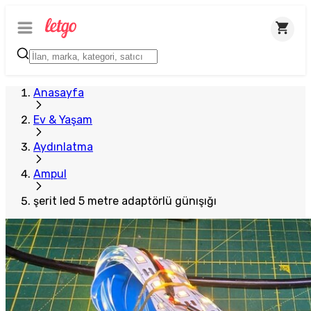
Plus Satıcı
Anasayfa
Ev & Yaşam
Aydınlatma
Ampul
şerit led 5 metre adaptörlü günışığı