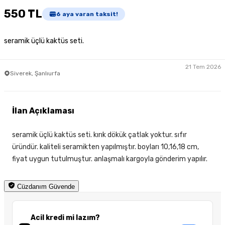
550 TL
6
aya varan taksit!
seramik üçlü kaktüs seti.
21 Tem 2026
Siverek, Şanlıurfa
İlan Açıklaması
seramik üçlü kaktüs seti. kırık dökük çatlak yoktur. sıfır
üründür. kaliteli seramikten yapılmıştır. boyları 10,16,18 cm,
fiyat uygun tutulmuştur. anlaşmalı kargoyla gönderim yapılır.
Cüzdanım Güvende
Acil kredi mi lazım?