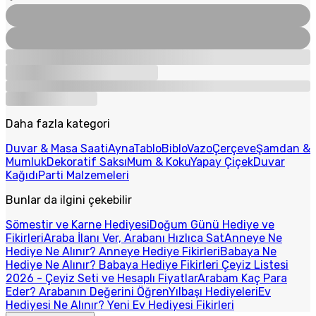
Daha fazla kategori
Duvar & Masa Saati
Ayna
Tablo
Biblo
Vazo
Çerçeve
Şamdan &
Mumluk
Dekoratif Saksı
Mum & Koku
Yapay Çiçek
Duvar
Kağıdı
Parti Malzemeleri
Bunlar da ilgini çekebilir
Sömestir ve Karne Hediyesi
Doğum Günü Hediye ve
Fikirleri
Araba İlanı Ver, Arabanı Hızlıca Sat
Anneye Ne
Hediye Ne Alınır? Anneye Hediye Fikirleri
Babaya Ne
Hediye Ne Alınır? Babaya Hediye Fikirleri
Çeyiz Listesi
2026 - Çeyiz Seti ve Hesaplı Fiyatlar
Arabam Kaç Para
Eder? Arabanın Değerini Öğren
Yılbaşı Hediyeleri
Ev
Hediyesi Ne Alınır? Yeni Ev Hediyesi Fikirleri