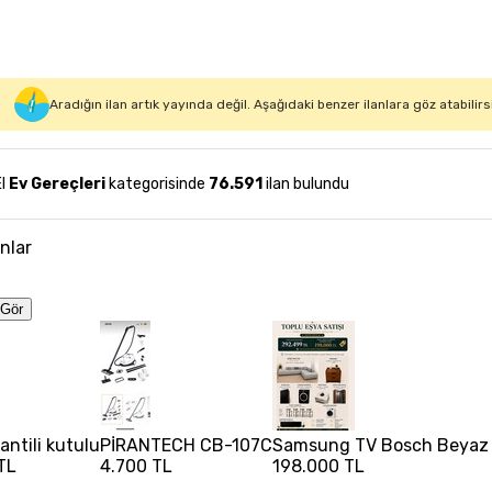
Aradığın ilan artık yayında değil. Aşağıdaki benzer ilanlara göz atabilirs
El
Ev Gereçleri
kategorisinde
76.591
ilan bulundu
anlar
Gör
rantili kutulu
PİRANTECH CB-107C
Samsung TV Bosch Beyaz Eş
TL
4.700 TL
198.000 TL