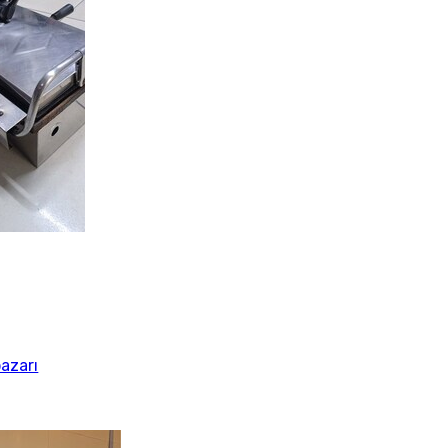
azarı