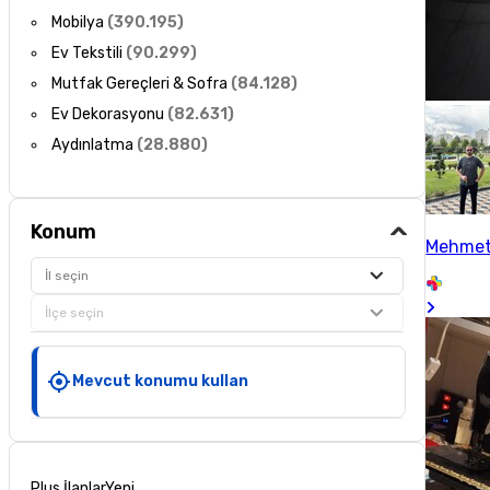
Mobilya
(
390.195
)
Ev Tekstili
(
90.299
)
Mutfak Gereçleri & Sofra
(
84.128
)
Ev Dekorasyonu
(
82.631
)
Aydınlatma
(
28.880
)
Konum
Mehmet
İl seçin
İlçe seçin
Mevcut konumu kullan
Plus İlanlar
Yeni