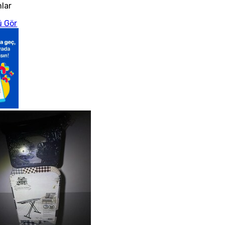
nlar
 Gör