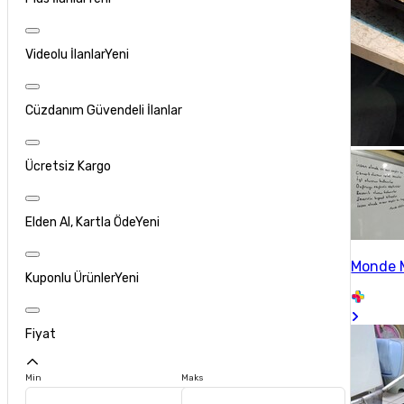
Videolu İlanlar
Yeni
Cüzdanım Güvendeli İlanlar
Ücretsiz Kargo
Elden Al, Kartla Öde
Yeni
Monde 
Kuponlu Ürünler
Yeni
Fiyat
Min
Maks