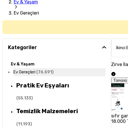
Ev & Yaşam
Ev Gereçleri
Kategoriler
İkinci 
Zirve İl
Ev & Yaşam
Ev Gereçleri
(
76.591
)
Tümünü 
Pratik Ev Eşyaları
(
55.133
)
Temizlik Malzemeleri
sıfır ga
18.000 
(
11.193
)