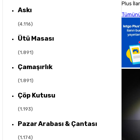
Plus İla
Askı
Tümünü
(
4.116
)
Ütü Masası
(
1.891
)
Çamaşırlık
(
1.891
)
Çöp Kutusu
(
1.193
)
Pazar Arabası & Çantası
(
1.174
)