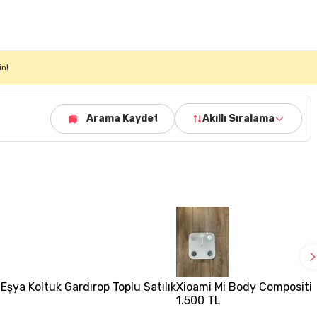
in!
Arama Kaydet
Akıllı Sıralama
ya Koltuk Gardırop Toplu Satılık
Xioami Mi Body Composition
1.500 TL