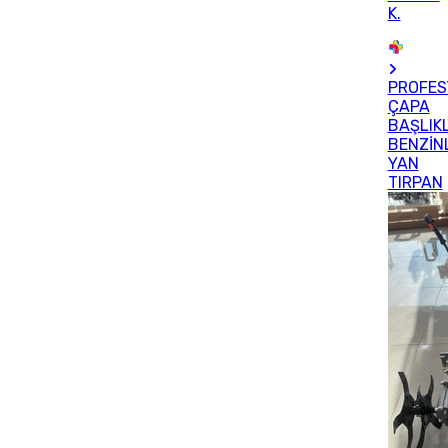
K.
PROFES
ÇAPA
BAŞLIKL
BENZİNL
YAN
TIRPAN