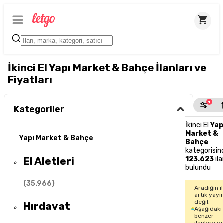
İkinci El Yapı Market & Bahçe İlanları ve
Fiyatları
1
Kategoriler
İkinci El
Yap
Market &
Yapı Market & Bahçe
Bahçe
kategorisin
El Aletleri
123.623
ila
bulundu
(
35.966
)
Aradığın i
artık yayı
değil.
Hırdavat
Aşağıdaki
benzer
ilanlara g