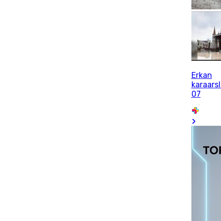
Erkan
karaars
07