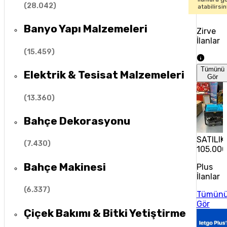
(
28.042
)
atabilirsin
Banyo Yapı Malzemeleri
Zirve
İlanlar
(
15.459
)
Tümünü
Elektrik & Tesisat Malzemeleri
Gör
(
13.360
)
Bahçe Dekorasyonu
SATILI
(
7.430
)
105.000
Bahçe Makinesi
Plus
İlanlar
(
6.337
)
Tümün
Gör
Çiçek Bakımı & Bitki Yetiştirme