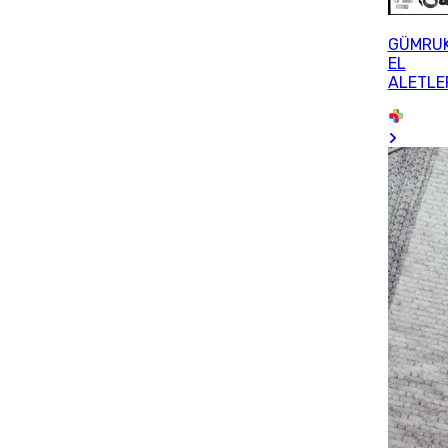
GÜMRU
EL
ALETLE