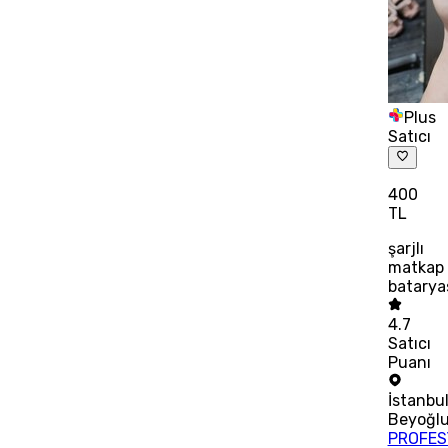
Plus
Satıcı
400
TL
şarjlı
matkap
batarya
4.7
Satıcı
Puanı
İstanbu
Beyoğl
PROFES