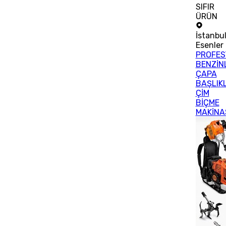
SIFIR
ÜRÜN
İstanbu
Esenler
PROFES
BENZİNL
ÇAPA
BAŞLIKL
ÇİM
BİÇME
MAKİNA