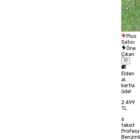
Plus
Satıcı
Öne
Çıkan
Elden
al,
kartla
öde!
2.499
TL
6
taksit
Profesy
Benzinl