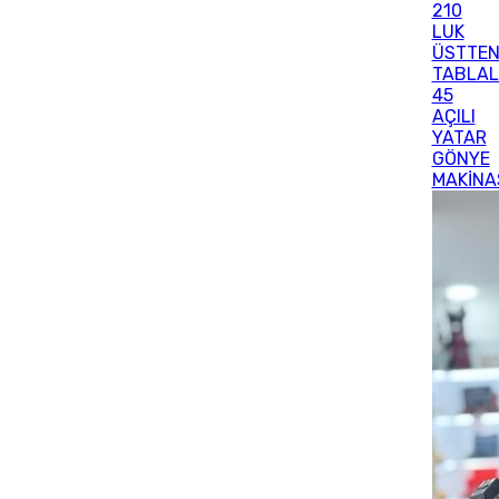
210
LUK
ÜSTTE
TABLAL
45
AÇILI
YATAR
GÖNYE
MAKİNA