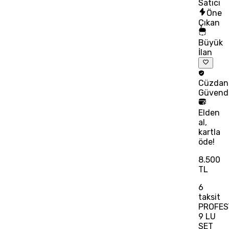
Satıcı
Öne
Çıkan
Büyük
İlan
Cüzdan
Güvend
Elden
al,
kartla
öde!
8.500
TL
6
taksit
PROFES
9 LU
SET