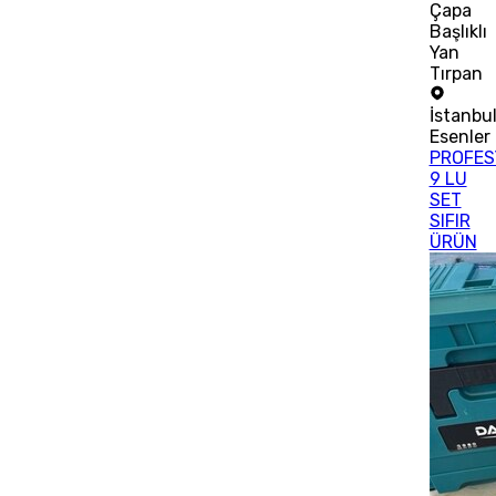
Çapa
Başlıklı
Yan
Tırpan
İstanbu
Esenler
PROFES
9 LU
SET
SIFIR
ÜRÜN