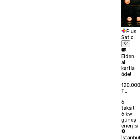
Plus
Satıcı
Elden
al,
kartla
öde!
120.00
TL
6
taksit
6 kw
güneş
enerjisi
İstanbu