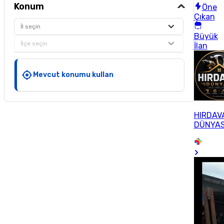
Konum
Öne
Çıkan
İl seçin
Büyük
İlçe seçin
İlan
Mevcut konumu kullan
HIRDAV
DÜNYAS