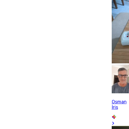
Osman
İris