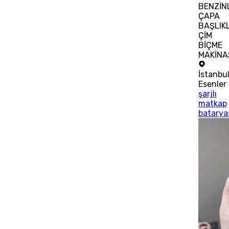
BENZİNL
ÇAPA
BAŞLIKL
ÇİM
BİÇME
MAKİNA
İstanbu
Esenler
şarjlı
matkap
batarya