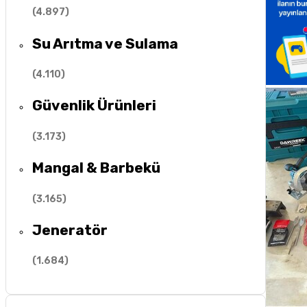
(
4.897
)
Su Arıtma ve Sulama
(
4.110
)
Güvenlik Ürünleri
(
3.173
)
Mangal & Barbekü
(
3.165
)
Jeneratör
(
1.684
)