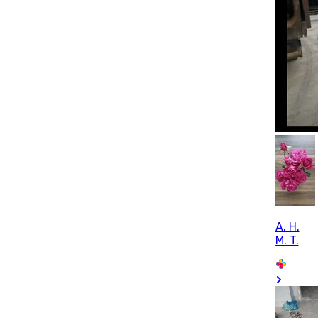
A. H.
M. T.