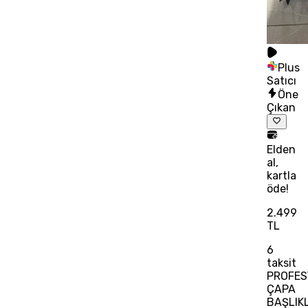
Plus
Satıcı
Öne
Çıkan
Elden
al,
kartla
öde!
2.499
TL
6
taksit
PROFES
ÇAPA
BAŞLIKL