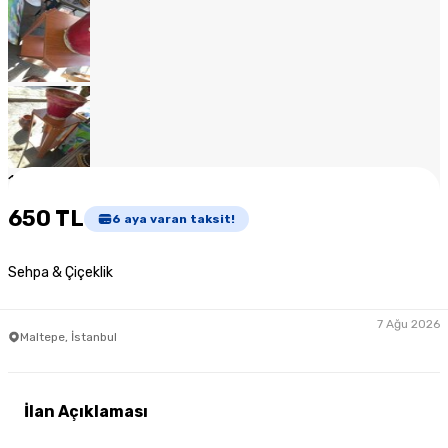
1
/
10
650 TL
6
aya varan taksit!
Sehpa & Çiçeklik
7 Ağu 2026
Maltepe, İstanbul
İlan Açıklaması