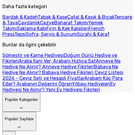
Daha fazla kategori
Bardak & Kadeh
Tabak & Kase
Çatal & Kaşık & Bıçak
Tencere
& Tava
Çaydanlık
Cezve
Baharat Takımı
Yemek
Takımı
Saklama Kabı
Fırın & Kek Kalıpları
French
Press
Tepsi
Sofra, Servis & Sunum
Sürahi & Karaf
Bunlar da ilgini çekebilir
Sömestir ve Karne Hediyesi
Doğum Günü Hediye ve
Fikirleri
Araba İlanı Ver, Arabanı Hızlıca Sat
Anneye Ne
Hediye Ne Alınır? Anneye Hediye Fikirleri
Babaya Ne
Hediye Ne Alınır? Babaya Hediye Fikirleri
Çeyiz Listesi
2026 - Çeyiz Seti ve Hesaplı Fiyatlar
Arabam Kaç Para
Eder? Arabanın Değerini Öğren
Yılbaşı Hediyeleri
Ev
Hediyesi Ne Alınır? Yeni Ev Hediyesi Fikirleri
Popüler Kategoriler
Popüler Sayfalar