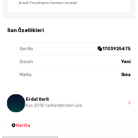
Kredi fırsatlarını hemen incele!
İlan Özellikleri
İlan No
1703925475
Durum
Yeni
Marka
Ikea
Erdal Varli
Kas 2016 tarihinden beri üye
Harita