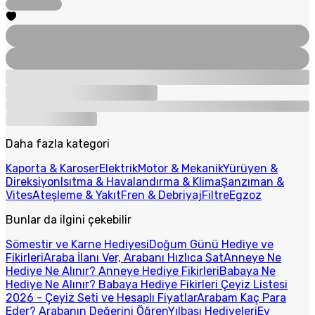
Daha fazla kategori
Kaporta & Karoser
Elektrik
Motor & Mekanik
Yürüyen &
Direksiyon
Isıtma & Havalandırma & Klima
Şanzıman &
Vites
Ateşleme & Yakıt
Fren & Debriyaj
Filtre
Egzoz
Bunlar da ilgini çekebilir
Sömestir ve Karne Hediyesi
Doğum Günü Hediye ve
Fikirleri
Araba İlanı Ver, Arabanı Hızlıca Sat
Anneye Ne
Hediye Ne Alınır? Anneye Hediye Fikirleri
Babaya Ne
Hediye Ne Alınır? Babaya Hediye Fikirleri
Çeyiz Listesi
2026 - Çeyiz Seti ve Hesaplı Fiyatlar
Arabam Kaç Para
Eder? Arabanın Değerini Öğren
Yılbaşı Hediyeleri
Ev