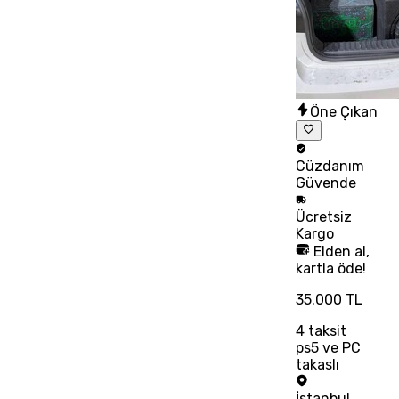
Öne Çıkan
Cüzdanım
Güvende
Ücretsiz
Kargo
Elden al,
kartla öde!
35.000 TL
4
taksit
ps5 ve PC
takaslı
İstanbul
,