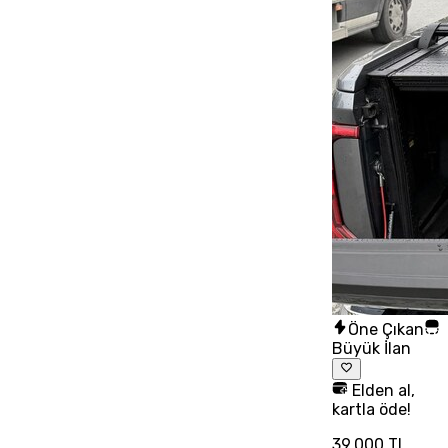
Öne Çıkan
Büyük İlan
Elden al,
kartla öde!
39.000 TL