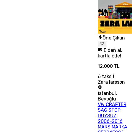
Öne Çıkan
Elden al,
kartla öde!
12.000 TL
6
taksit
Zara larsson
İstanbul
,
Beyoğlu
VW CRAFTER
SAĞ STOP
DUYSUZ
2006-2016
MARS MARKA