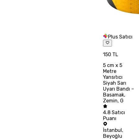
Plus Satıcı
150 TL
5 cm x 5
Metre
Yansıtıcı
Siyah Sarı
Uyarı Bandı –
Basamak,
Zemin, G
4.8
Satıcı
Puanı
İstanbul
,
Beyoğlu