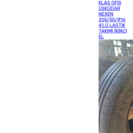
KLAS OFİS
ÜSKÜDAR
NEXEN
205/55/R16
4'LÜ LASTİK
TAKIMI İKİNCİ
EL