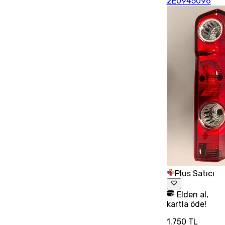
2E0945096
Plus Satıcı
Elden al,
kartla öde!
1.750 TL