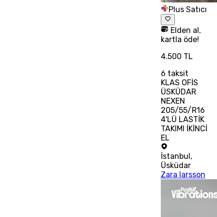
Plus Satıcı
Elden al,
kartla öde!
4.500 TL
6
taksit
KLAS OFİS
ÜSKÜDAR
NEXEN
205/55/R16
4'LÜ LASTİK
TAKIMI İKİNCİ
EL
İstanbul
,
Üsküdar
Zara larsson