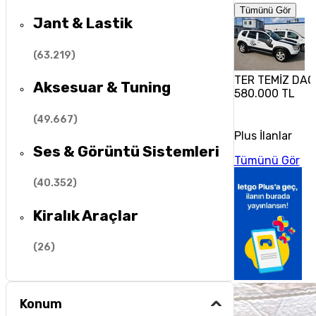
Tümünü Gör
Jant & Lastik
(
63.219
)
TER TEMİZ DA
Aksesuar & Tuning
580.000 TL
(
49.667
)
Plus İlanlar
Ses & Görüntü Sistemleri
Tümünü Gör
(
40.352
)
Kiralık Araçlar
(
26
)
Konum