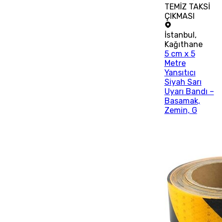
TEMİZ TAKSİ
ÇIKMASI
İstanbul
,
Kağıthane
5 cm x 5
Metre
Yansıtıcı
Siyah Sarı
Uyarı Bandı –
Basamak,
Zemin, G