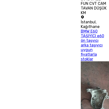
FUN CVT CAM
TAVAN DÜŞÜK
KM
İstanbul
,
Kağıthane
BMW E60
TAŞIYICI e60
ön taşyıcı
arka taşıyıcı
uygun
fiyatlarla
stoklar