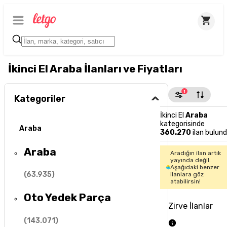
İkinci El Araba İlanları ve Fiyatları
1
Kategoriler
İkinci El
Araba
kategorisinde
Araba
360.270
ilan bulun
Araba
Aradığın ilan artık
yayında değil.
Aşağıdaki benzer
(
63.935
)
ilanlara göz
atabilirsin!
Oto Yedek Parça
Zirve İlanlar
(
143.071
)