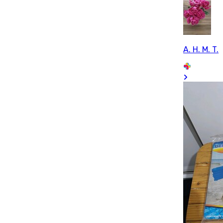
A. H. M. T.