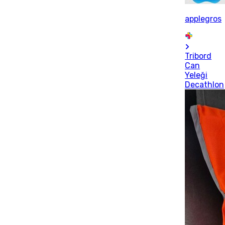
applegros
Tribord
Can
Yeleği
Decathlon