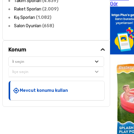
Takım Sporları
(
4.639
)
Gör
Raket Sporları
(
2.009
)
Kış Sporları
(
1.082
)
Salon Oyunları
(
658
)
Konum
İl seçin
İlçe seçin
Mevcut konumu kullan