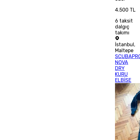
4.500 TL
6
taksit
dalgıç
takımı
İstanbul
,
Maltepe
SCUBAPR
NOVA
DRY
KURU
ELBİSE