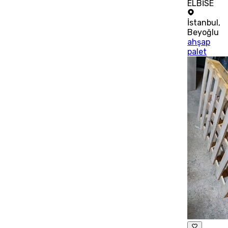
ELBİSE
İstanbul
,
Beyoğlu
ahşap
palet