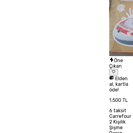
Öne
Çıkan
Elden
al, kartla
öde!
1.500 TL
6
taksit
Carrefour
2 Kişilik
Şişme