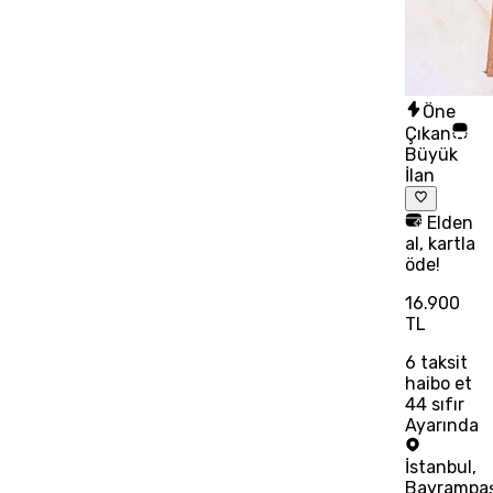
Öne
Çıkan
Büyük
İlan
Elden
al, kartla
öde!
16.900
TL
6
taksit
haibo et
44 sıfır
Ayarında
İstanbul
,
Bayrampa