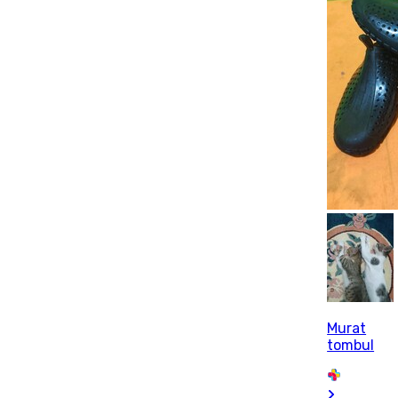
Murat
tombul