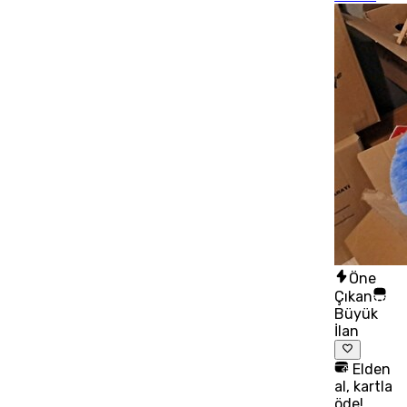
Öne
Çıkan
Büyük
İlan
Elden
al, kartla
öde!