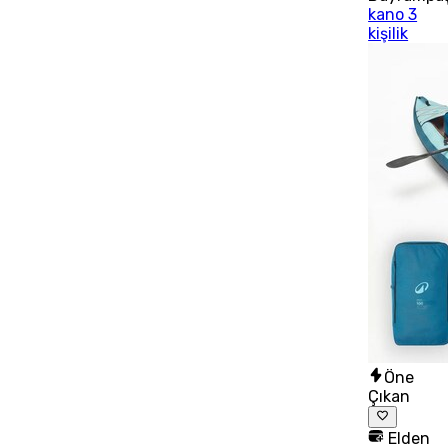
kano 3
kişilik
Öne
Çıkan
Elden