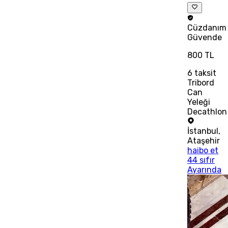
Cüzdanım
Güvende
800 TL
6
taksit
Tribord
Can
Yeleği
Decathlon
İstanbul
,
Ataşehir
haibo et
44 sıfır
Ayarında