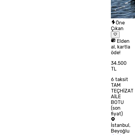
Öne
Çıkan
Elden
al, kartla
öde!
34.500
TL
6
taksit
TAM
TEÇHİZAT
AİLE
BOTU
(son
fiyat)
İstanbul
,
Beyoğlu