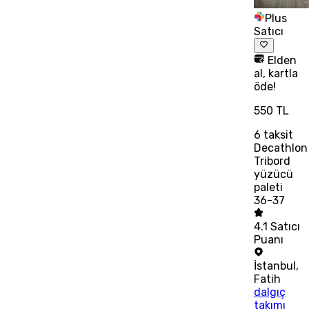
Plus
Satıcı
Elden
al, kartla
öde!
550 TL
6
taksit
Decathlon
Tribord
yüzücü
paleti
36-37
4.1
Satıcı
Puanı
İstanbul
,
Fatih
dalgıç
takımı