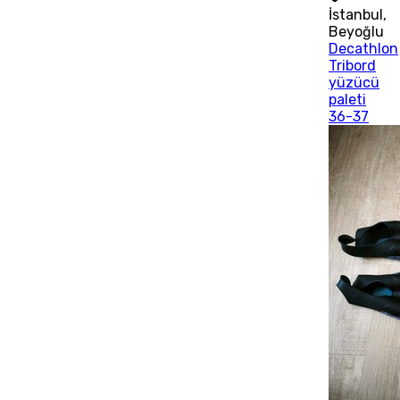
İstanbul
,
Beyoğlu
Decathlon
Tribord
yüzücü
paleti
36-37