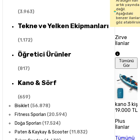
Aradığın ilan
artık yayında
değil.
(
3.963
)
Aşağıdaki
benzer ilanla
göz atabilirsi
Tekne ve Yelken Ekipmanları
Zirve
(
1.172
)
İlanlar
Öğretici Ürünler
Tümünü
Gör
(
817
)
Kano & Sörf
(
659
)
kano 3 kişil
Bisiklet
(
56.878
)
19.000 TL
Fitness Sporları
(
20.594
)
Plus
Doğa Sporları
(
17.524
)
İlanlar
Paten & Kaykay & Scooter
(
11.832
)
Tümünü