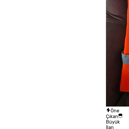
Öne
Çıkan
Büyük
İlan