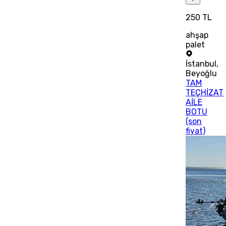
250 TL
ahşap
palet
İstanbul
,
Beyoğlu
TAM
TEÇHİZAT
AİLE
BOTU
(son
fiyat)