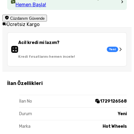
Hemen Başla!
Cüzdanım Güvende
Ücretsiz Kargo
Acil kredi mi lazım?
Yeni
Kredi fırsatlarını hemen incele!
İlan Özellikleri
İlan No
1729126568
Durum
Yeni
Marka
Hot Wheels