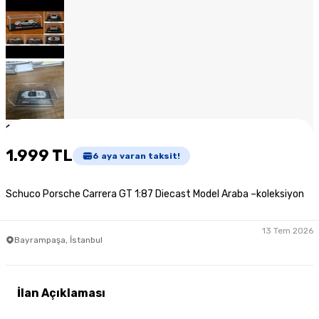
1
/
8
1.999 TL
6
aya varan taksit!
Schuco Porsche Carrera GT 1:87 Diecast Model Araba –koleksiyon
13 Tem 2026
Bayrampaşa, İstanbul
İlan Açıklaması