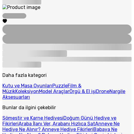
Daha fazla kategori
Kutu ve Masa Oyunları
Puzzle
Film &
Müzik
Koleksiyon
Model Araçlar
Örgü & El işi
Drone
Nargile
Aksesuarları
Bunlar da ilgini çekebilir
Sömestir ve Karne Hediyesi
Doğum Günü Hediye ve
Fikirleri
Araba İlanı Ver, Arabanı Hızlıca Sat
Anneye Ne
Hediye Ne Alınır? Anneye Hediye Fikirleri
Babaya Ne