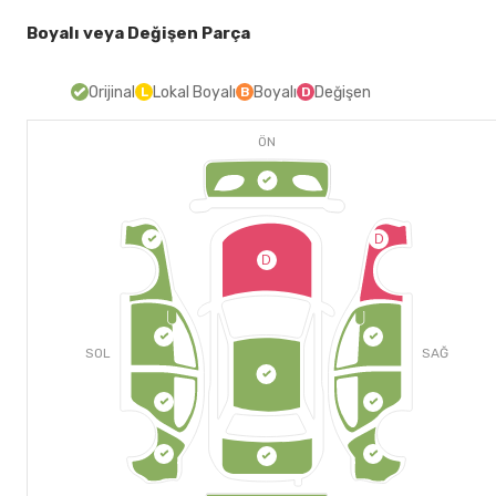
Boyalı veya Değişen Parça
Orijinal
Lokal Boyalı
Boyalı
Değişen
L
B
D
ÖN
D
D
SOL
SAĞ