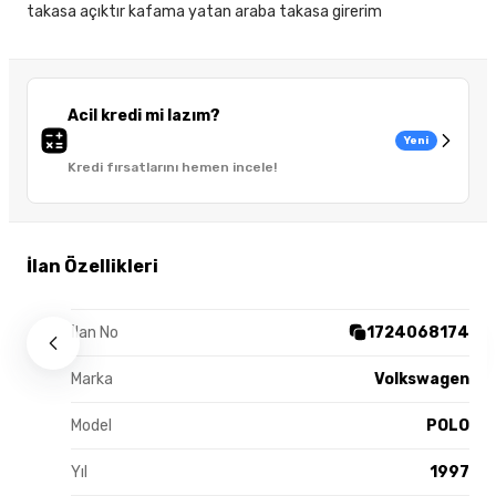
takasa açıktır kafama yatan araba takasa girerim
Acil kredi mi lazım?
Yeni
Kredi fırsatlarını hemen incele!
İlan Özellikleri
İlan No
1724068174
Marka
Volkswagen
Model
POLO
Yıl
1997