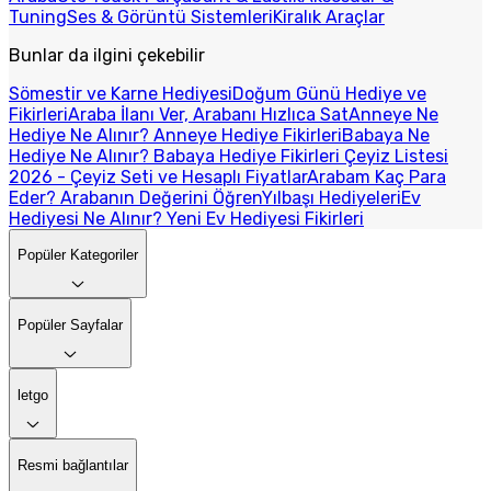
Tuning
Ses & Görüntü Sistemleri
Kiralık Araçlar
Bunlar da ilgini çekebilir
Sömestir ve Karne Hediyesi
Doğum Günü Hediye ve
Fikirleri
Araba İlanı Ver, Arabanı Hızlıca Sat
Anneye Ne
Hediye Ne Alınır? Anneye Hediye Fikirleri
Babaya Ne
Hediye Ne Alınır? Babaya Hediye Fikirleri
Çeyiz Listesi
2026 - Çeyiz Seti ve Hesaplı Fiyatlar
Arabam Kaç Para
Eder? Arabanın Değerini Öğren
Yılbaşı Hediyeleri
Ev
Hediyesi Ne Alınır? Yeni Ev Hediyesi Fikirleri
Popüler Kategoriler
Popüler Sayfalar
letgo
Resmi bağlantılar