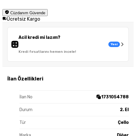
Cüzdanım Güvende
Ücretsiz Kargo
Acil kredi mi lazım?
Yeni
Kredi fırsatlarını hemen incele!
İlan Özellikleri
İlan No
1731054788
Durum
2. El
Tür
Çello
Marka
Diğer