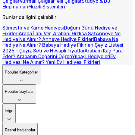
Çalgılar
Vurmalı Çalgılar
Telli Çalgılar
Stüdyo & DJ
Ekipmanları
Müzik Sistemleri
Bunlar da ilgini çekebilir
Sömestir ve Karne Hediyesi
Doğum Günü Hediye ve
Fikirleri
Araba İlanı Ver, Arabanı Hızlıca Sat
Anneye Ne
Hediye Ne Alınır? Anneye Hediye Fikirleri
Babaya Ne
Hediye Ne Alınır? Babaya Hediye Fikirleri
Çeyiz Listesi
2026 - Çeyiz Seti ve Hesaplı Fiyatlar
Arabam Kaç Para
Eder? Arabanın Değerini Öğren
Yılbaşı Hediyeleri
Ev
Hediyesi Ne Alınır? Yeni Ev Hediyesi Fikirleri
Popüler Kategoriler
Popüler Sayfalar
letgo
Resmi bağlantılar