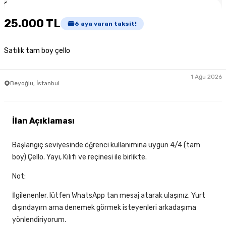
1
/
3
25.000 TL
6
aya varan taksit!
Satılık tam boy çello
1 Ağu 2026
Beyoğlu, İstanbul
İlan Açıklaması
Başlangıç seviyesinde öğrenci kullanımına uygun 4/4 (tam
boy) Çello. Yayı, Kılıfı ve reçinesi ile birlikte.
Not:
İlgilenenler, lütfen WhatsApp tan mesaj atarak ulaşınız. Yurt
dışındayım ama denemek görmek isteyenleri arkadaşıma
yönlendiriyorum.