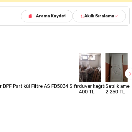
Arama Kaydet
Akıllı Sıralama
r DPF Partikül Filtre AS FD5034 Sıfır
duvar kağıtı
Satılık amer
400 TL
2.250 TL