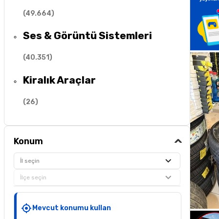
(
49.664
)
Ses & Görüntü Sistemleri
(
40.351
)
Kiralık Araçlar
(
26
)
Konum
İl seçin
İlçe seçin
Mevcut konumu kullan