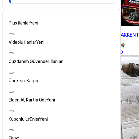
Plus İlanlar
Yeni
AKKENT
Videolu İlanlar
Yeni
Cüzdanım Güvendeli İlanlar
Ücretsiz Kargo
Elden Al, Kartla Öde
Yeni
Kuponlu Ürünler
Yeni
Fiyat