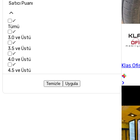
Satıcı Puanı
Tümü
3.0 ve Üstü
3.5 ve Üstü
4.0 ve Üstü
Klas Ofi
4.5 ve Üstü
Temizle
Uygula