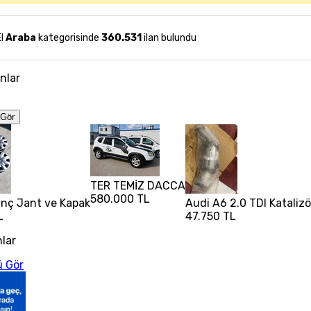
El
Araba
kategorisinde
360.531
ilan bulundu
anlar
Gör
TER TEMİZ DACCA
580.000 TL
 inç Jant ve Kapak
Audi A6 2.0 TDI Katalizö
L
47.750 TL
nlar
 Gör