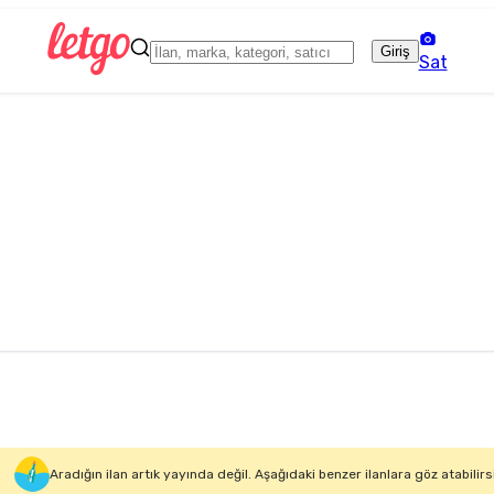
Giriş
Sat
Aradığın ilan artık yayında değil. Aşağıdaki benzer ilanlara göz atabilirs