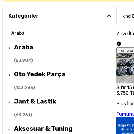
Kategoriler
İkinci 
Zirve İl
Araba
Araba
Tümünü 
(
63.984
)
Oto Yedek Parça
Sıfır 15
(
143.245
)
3.750 T
Jant & Lastik
Plus İla
Tümünü
(
63.261
)
Aksesuar & Tuning