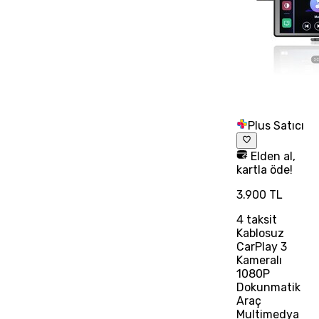
Plus Satıcı
Elden al,
kartla öde!
3.900 TL
4
taksit
Kablosuz
CarPlay 3
Kameralı
1080P
Dokunmatik
Araç
Multimedya