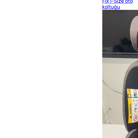
Fix I-Size oto
koltuğu