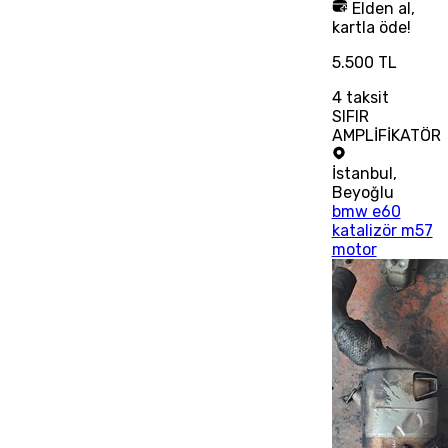
Elden al,
kartla öde!
5.500 TL
4
taksit
SIFIR
AMPLİFİKATÖR
İstanbul
,
Beyoğlu
bmw e60
katalizör m57
motor