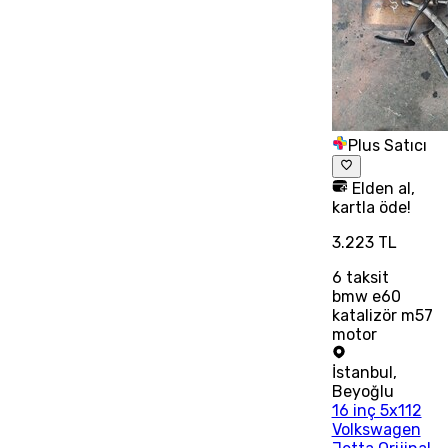
Plus Satıcı
Elden al,
kartla öde!
3.223 TL
6
taksit
bmw e60
katalizör m57
motor
İstanbul
,
Beyoğlu
16 inç 5x112
Volkswagen