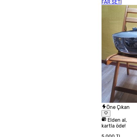
FAR SETI
Öne Çıkan
Elden al,
kartla öde!
5.000 TL