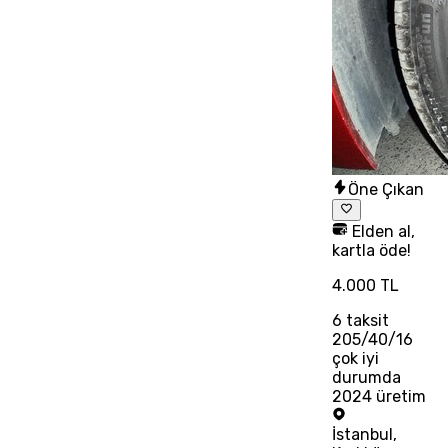
Öne Çıkan
Elden al,
kartla öde!
4.000 TL
6
taksit
205/40/16
çok iyi
durumda
2024 üretim
İstanbul
,