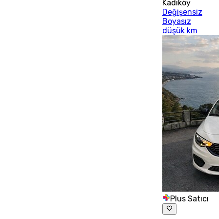
Kadıköy
Değişensiz
Boyasız
düşük km
Plus Satıcı