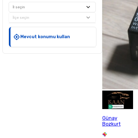
İl seçin
İlçe seçin
Mevcut konumu kullan
Günay
Bozkurt