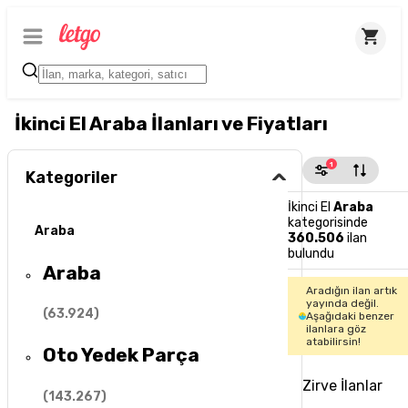
İkinci El Araba İlanları ve Fiyatları
1
Kategoriler
İkinci El
Araba
kategorisinde
Araba
360.506
ilan
bulundu
Araba
Aradığın ilan artık
yayında değil.
(
63.924
)
Aşağıdaki benzer
ilanlara göz
atabilirsin!
Oto Yedek Parça
Zirve İlanlar
(
143.267
)