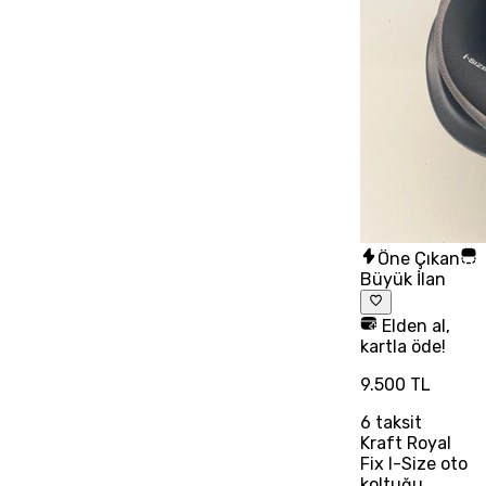
Öne Çıkan
Büyük İlan
Elden al,
kartla öde!
9.500 TL
6
taksit
Kraft Royal
Fix I-Size oto
koltuğu