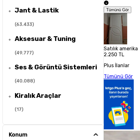
Jant & Lastik
Tümünü Gör
(
63.433
)
Aksesuar & Tuning
Satılık amerika
(
49.777
)
2.250 TL
Plus İlanlar
Ses & Görüntü Sistemleri
Tümünü Gör
(
40.088
)
Kiralık Araçlar
(
17
)
Konum