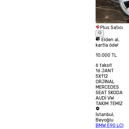
Plus Satıcı
Elden al,
kartla öde!
10.000 TL
6
taksit
16 JANT
5X112
ORJİNAL
MERCEDES
SEAT SKODA
AUDİ VW
TAKIM TEMİZ
İstanbul
,
Beyoğlu
BMW E90 LCI