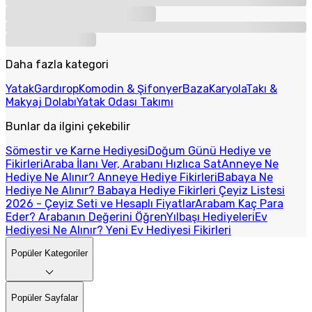
Daha fazla kategori
Yatak
Gardırop
Komodin & Şifonyer
Baza
Karyola
Takı &
Makyaj Dolabı
Yatak Odası Takımı
Bunlar da ilgini çekebilir
Sömestir ve Karne Hediyesi
Doğum Günü Hediye ve
Fikirleri
Araba İlanı Ver, Arabanı Hızlıca Sat
Anneye Ne
Hediye Ne Alınır? Anneye Hediye Fikirleri
Babaya Ne
Hediye Ne Alınır? Babaya Hediye Fikirleri
Çeyiz Listesi
2026 - Çeyiz Seti ve Hesaplı Fiyatlar
Arabam Kaç Para
Eder? Arabanın Değerini Öğren
Yılbaşı Hediyeleri
Ev
Hediyesi Ne Alınır? Yeni Ev Hediyesi Fikirleri
Popüler Kategoriler
Popüler Sayfalar