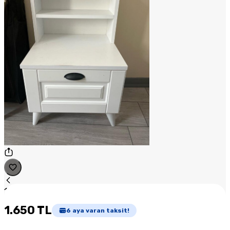
1
/
1
1.650 TL
6
aya varan taksit!