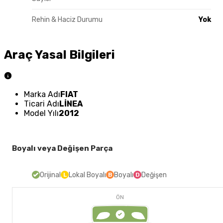
Rehin & Haciz Durumu
Yok
Araç Yasal Bilgileri
Marka Adı
FIAT
Ticari Adı
LİNEA
Model Yılı
2012
Boyalı veya Değişen Parça
Orijinal
Lokal Boyalı
Boyalı
Değişen
L
B
D
ÖN