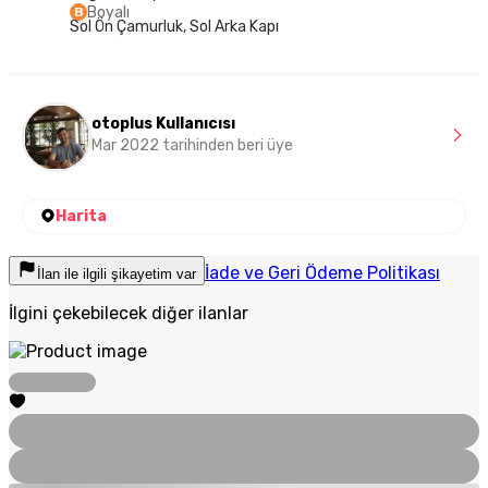
Boyalı
B
Sol Ön Çamurluk, Sol Arka Kapı
otoplus Kullanıcısı
Mar 2022 tarihinden beri üye
Harita
İade ve Geri Ödeme Politikası
İlan ile ilgili şikayetim var
İlgini çekebilecek diğer ilanlar