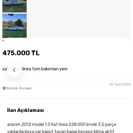
1
/
12
475.000 TL
satılık fiat linea tüm bakımları yeni
16 Tem 2026
Gölcük, Kocaeli
İlan Açıklaması
aracım 2012 model 1.3 fiat linea 228.000 kmde 3.5 parça
yanlarda boya var kaput tavan bagaj boyasız klima aktif