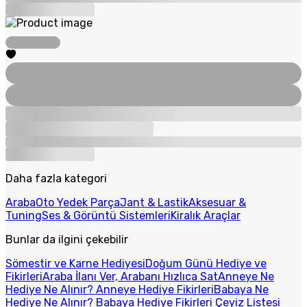
Daha fazla kategori
Araba
Oto Yedek Parça
Jant & Lastik
Aksesuar &
Tuning
Ses & Görüntü Sistemleri
Kiralık Araçlar
Bunlar da ilgini çekebilir
Sömestir ve Karne Hediyesi
Doğum Günü Hediye ve
Fikirleri
Araba İlanı Ver, Arabanı Hızlıca Sat
Anneye Ne
Hediye Ne Alınır? Anneye Hediye Fikirleri
Babaya Ne
Hediye Ne Alınır? Babaya Hediye Fikirleri
Çeyiz Listesi