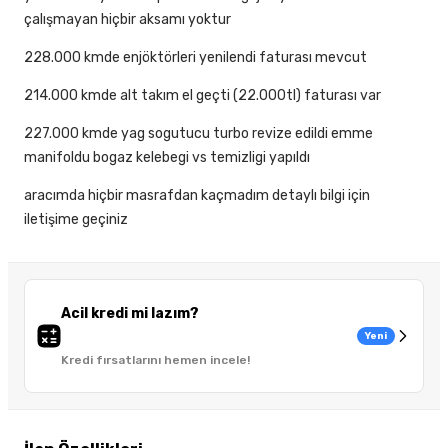
çalışmayan hiçbir aksamı yoktur
228.000 kmde enjöktörleri yenilendi faturası mevcut
214.000 kmde alt takım el geçti (22.000tl) faturası var
227.000 kmde yag sogutucu turbo revize edildi emme
manifoldu bogaz kelebegi vs temizligi yapıldı
aracımda hiçbir masrafdan kaçmadım detaylı bilgi için
iletişime geçiniz
Acil kredi mi lazım?
Yeni
Kredi fırsatlarını hemen incele!