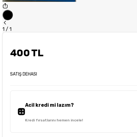
1
/
1
400 TL
SATIŞ DEHASI
Acil kredi mi lazım?
Kredi fırsatlarını hemen incele!