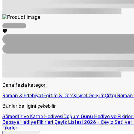
Daha fazla kategori
Roman & Edebiyat
Eğitim & Ders
Kişisel Gelişim
Çizgi Roman
Bunlar da ilgini çekebilir
Sömestir ve Karne Hediyesi
Doğum Günü Hediye ve Fikirleri
Babaya Hediye Fikirleri
Çeyiz Listesi 2026 - Çeyiz Seti ve H
Fikirleri