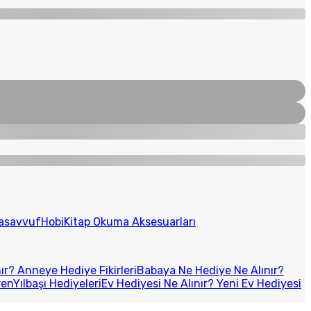
Tasavvuf
Hobi
Kitap Okuma Aksesuarları
r? Anneye Hediye Fikirleri
Babaya Ne Hediye Ne Alınır?
ren
Yılbaşı Hediyeleri
Ev Hediyesi Ne Alınır? Yeni Ev Hediyesi