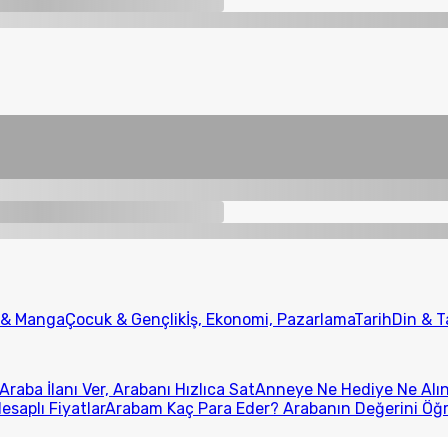
 & Manga
Çocuk & Gençlik
İş, Ekonomi, Pazarlama
Tarih
Din & 
Araba İlanı Ver, Arabanı Hızlıca Sat
Anneye Ne Hediye Ne Alını
esaplı Fiyatlar
Arabam Kaç Para Eder? Arabanın Değerini Öğ