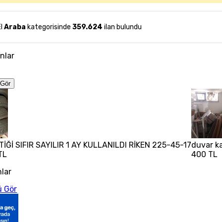
El
Araba
kategorisinde
359.624
ilan bulundu
anlar
Gör
TİĞİ SIFIR SAYILIR 1 AY KULLANILDI RİKEN 225-45-17
duvar ka
TL
400 TL
nlar
 Gör