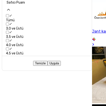
Satıcı Puanı
Tümü
3.0 ve Üstü
Jant ka
3.5 ve Üstü
4.0 ve Üstü
4.5 ve Üstü
Temizle
Uygula