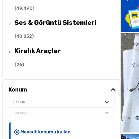
(
49.490
)
Ses & Görüntü Sistemleri
(
40.252
)
Kiralık Araçlar
(
26
)
Konum
İl seçin
İlçe seçin
Mevcut konumu kullan