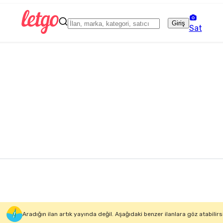
Giriş
Sat
Aradığın ilan artık yayında değil. Aşağıdaki benzer ilanlara göz atabilirs