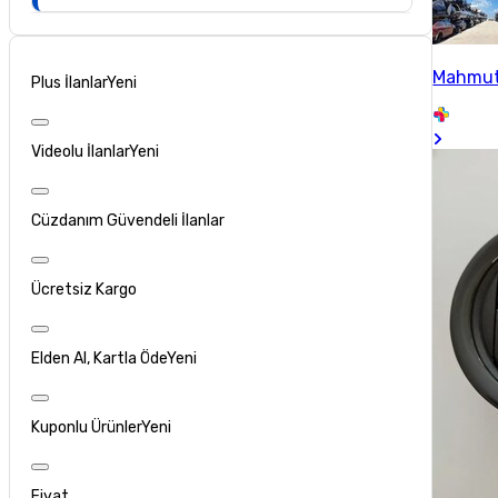
Mahmu
Plus İlanlar
Yeni
Videolu İlanlar
Yeni
Cüzdanım Güvendeli İlanlar
Ücretsiz Kargo
Elden Al, Kartla Öde
Yeni
Kuponlu Ürünler
Yeni
Fiyat