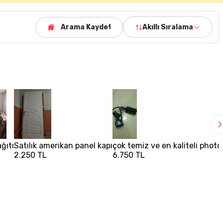
Arama Kaydet
Akıllı Sıralama
ğıtı
Satılık amerikan panel kapı
çok temiz ve en kaliteli photo
2.250 TL
6.750 TL