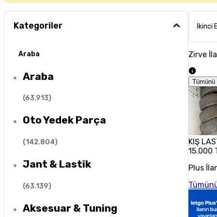
Kategoriler
İkinci 
Zirve İl
Araba
Araba
Tümünü 
(
63.913
)
Oto Yedek Parça
KIŞ LAS
(
142.804
)
15.000 
Jant & Lastik
Plus İla
Tümünü
(
63.139
)
Aksesuar & Tuning