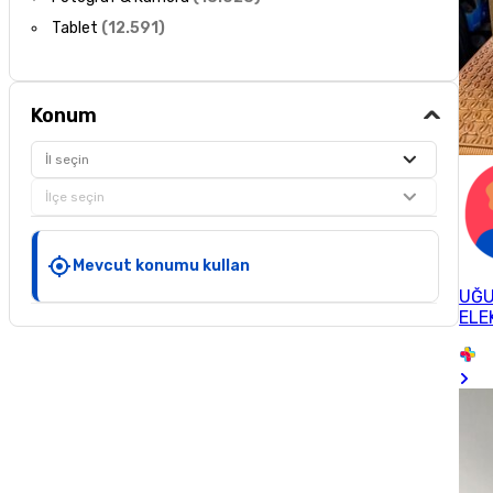
Tablet
(
12.591
)
Konum
İl seçin
İlçe seçin
Mevcut konumu kullan
UĞ
ELE