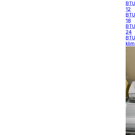
BT
12
BT
18
BT
24
BT
kli