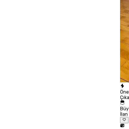
Öne
Çık
Büy
İlan