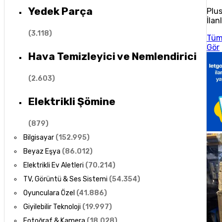
Yedek Parça
Plu
İlan
(
3.118
)
Tü
Gör
Hava Temizleyici ve Nemlendirici
(
2.603
)
Elektrikli Şömine
(
879
)
Bilgisayar
(
152.995
)
Beyaz Eşya
(
86.012
)
Elektrikli Ev Aletleri
(
70.214
)
TV, Görüntü & Ses Sistemi
(
54.354
)
Oyunculara Özel
(
41.886
)
Giyilebilir Teknoloji
(
19.997
)
Fotoğraf & Kamera
(
18.028
)