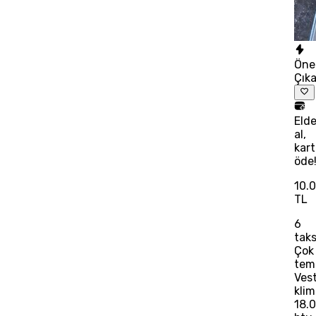
Öne
Çık
Eld
al,
kart
öde
10.
TL
6
taks
Çok
tem
Vest
kli
18.