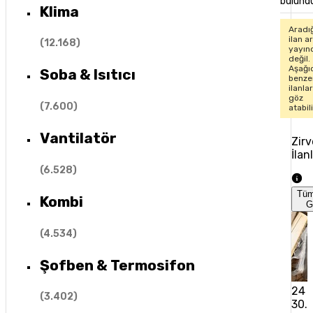
bulund
Klima
Aradı
ilan ar
(
12.168
)
yayın
değil.
Aşağı
Soba & Isıtıcı
benze
ilanla
göz
(
7.600
)
atabil
Vantilatör
Zirv
İlan
(
6.528
)
Tü
Kombi
G
(
4.534
)
Şofben & Termosifon
24 
(
3.402
)
30.