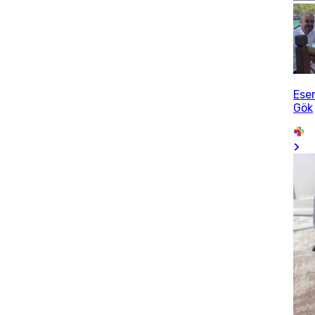
Ese
Gök