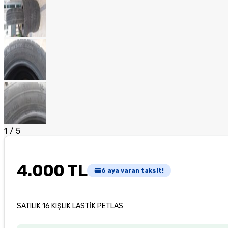
1
/
5
4.000 TL
6
aya varan taksit!
SATILIK 16 KIŞLIK LASTİK PETLAS