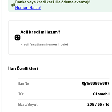
Banka veya kredi kartı ile ödeme avantajı!
Hemen Başla!
Acil kredi mi lazım?
Kredi fırsatlarını hemen incele!
İlan Özellikleri
İlan No
1683596887
Tür
Otomobil
Ebat/Boyut
205 / 55 / 16