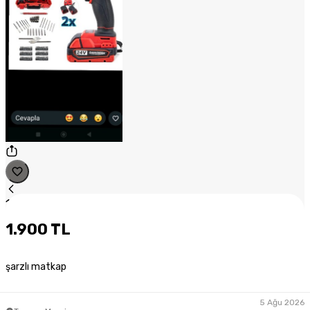
1
/
1
1.900 TL
şarzlı matkap
5 Ağu 2026