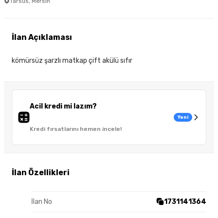
Tarsus, Mersin
İlan Açıklaması
kömürsüz şarzlı matkap çift akülü sıfır
Acil kredi mi lazım?
Yeni
Kredi fırsatlarını hemen incele!
İlan Özellikleri
İlan No
1731141364