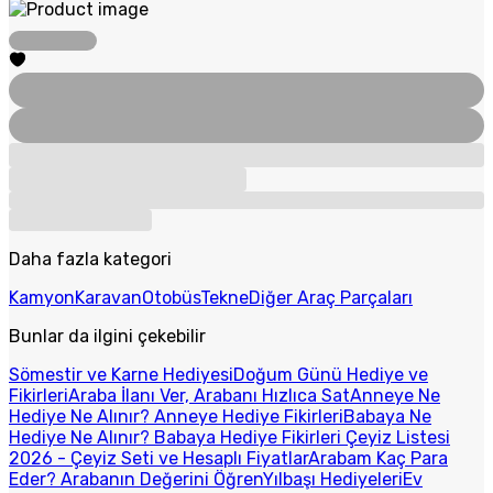
Daha fazla kategori
Kamyon
Karavan
Otobüs
Tekne
Diğer Araç Parçaları
Bunlar da ilgini çekebilir
Sömestir ve Karne Hediyesi
Doğum Günü Hediye ve
Fikirleri
Araba İlanı Ver, Arabanı Hızlıca Sat
Anneye Ne
Hediye Ne Alınır? Anneye Hediye Fikirleri
Babaya Ne
Hediye Ne Alınır? Babaya Hediye Fikirleri
Çeyiz Listesi
2026 - Çeyiz Seti ve Hesaplı Fiyatlar
Arabam Kaç Para
Eder? Arabanın Değerini Öğren
Yılbaşı Hediyeleri
Ev