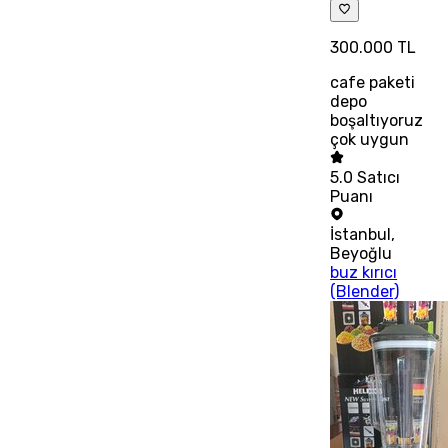
300.000 TL
cafe paketi
depo
boşaltıyoruz
çok uygun
5.0
Satıcı
Puanı
İstanbul
,
Beyoğlu
buz kırıcı
(Blender)