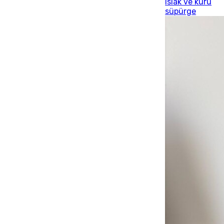
Islak ve kuru
süpürge