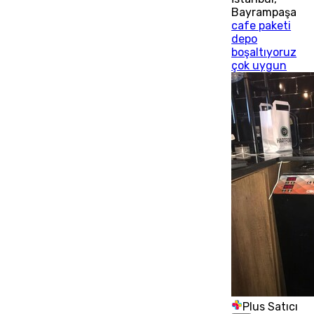
Bayrampaşa
cafe paketi
depo
boşaltıyoruz
çok uygun
Plus Satıcı