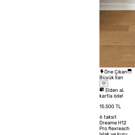
Öne Çıkan
Büyük İlan
Elden al,
kartla öde!
15.500 TL
6
taksit
Dreame H12
Pro flexreach
Islak ve kuru