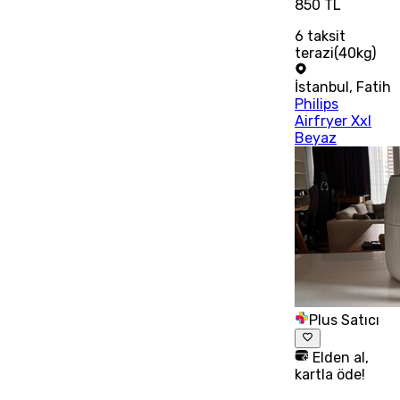
850 TL
6
taksit
terazi(40kg)
İstanbul
,
Fatih
Philips
Airfryer Xxl
Beyaz
Plus Satıcı
Elden al,
kartla öde!