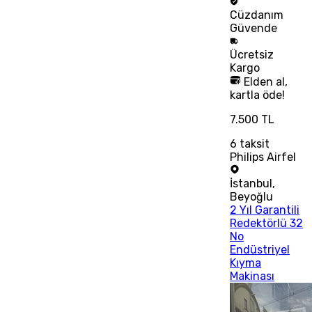
Cüzdanım
Güvende
Ücretsiz
Kargo
Elden al,
kartla öde!
7.500 TL
6
taksit
Philips Airfel
İstanbul
,
Beyoğlu
2 Yıl Garantili
Redektörlü 32
No
Endüstriyel
Kıyma
Makinası