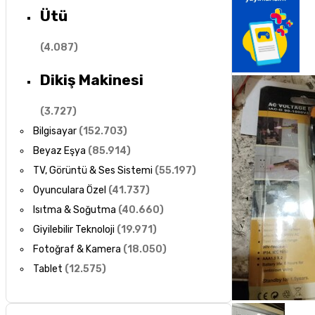
Ütü
(
4.087
)
Dikiş Makinesi
(
3.727
)
Bilgisayar
(
152.703
)
Beyaz Eşya
(
85.914
)
TV, Görüntü & Ses Sistemi
(
55.197
)
Oyunculara Özel
(
41.737
)
Isıtma & Soğutma
(
40.660
)
Giyilebilir Teknoloji
(
19.971
)
Fotoğraf & Kamera
(
18.050
)
Tablet
(
12.575
)