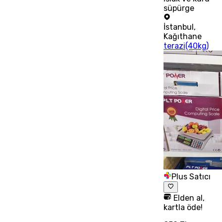
süpürge
İstanbul
,
Kağıthane
terazi(40kg)
Plus Satıcı
Elden al,
kartla öde!