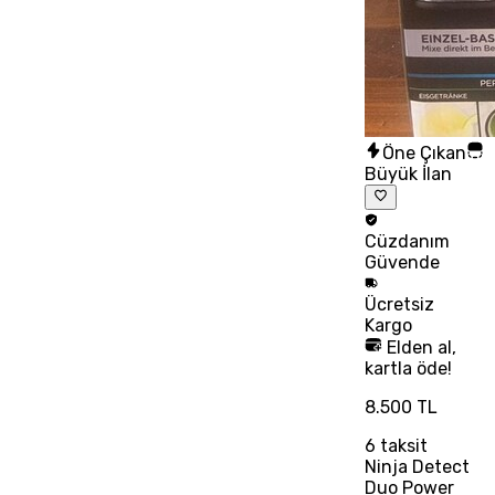
Öne Çıkan
Büyük İlan
Cüzdanım
Güvende
Ücretsiz
Kargo
Elden al,
kartla öde!
8.500 TL
6
taksit
Ninja Detect
Duo Power