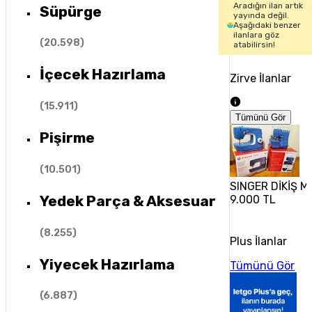
Aradığın ilan artık
Süpürge
yayında değil.
Aşağıdaki benzer
ilanlara göz
(
20.598
)
atabilirsin!
İçecek Hazırlama
Zirve İlanlar
(
15.911
)
Tümünü Gör
Pişirme
(
10.501
)
SINGER DİKİŞ M
Yedek Parça & Aksesuar
9.000 TL
(
8.255
)
Plus İlanlar
Yiyecek Hazırlama
Tümünü Gör
(
6.887
)