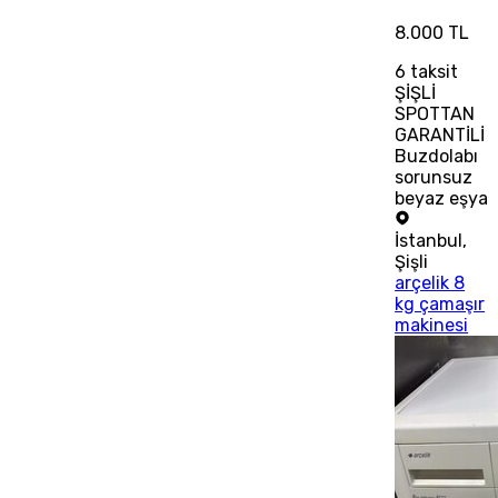
8.000 TL
6
taksit
ŞİŞLİ
SPOTTAN
GARANTİLİ
Buzdolabı
sorunsuz
beyaz eşya
İstanbul
,
Şişli
arçelik 8
kg çamaşır
makinesi