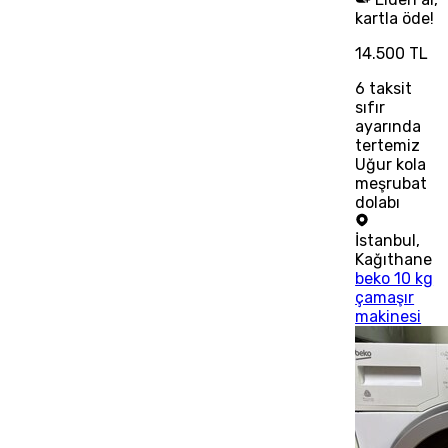
kartla öde!
14.500 TL
6
taksit
sıfır
ayarında
tertemiz
Uğur kola
meşrubat
dolabı
İstanbul
,
Kağıthane
beko 10 kg
çamaşır
makinesi