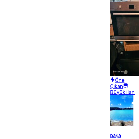
Öne
Çıkan
Büyük İlan
paşa