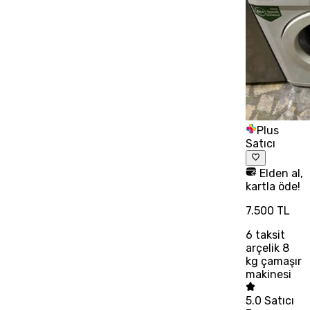
Plus
Satıcı
Elden al,
kartla öde!
7.500 TL
6
taksit
arçelik 8
kg çamaşır
makinesi
5.0
Satıcı