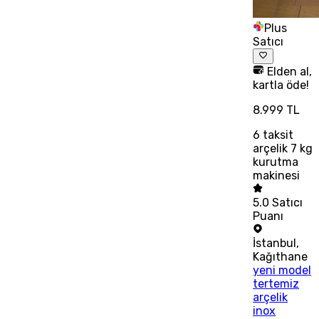
Plus
Satıcı
Elden al,
kartla öde!
8.999 TL
6
taksit
arçelik 7 kg
kurutma
makinesi
5.0
Satıcı
Puanı
İstanbul
,
Kağıthane
yeni model
tertemiz
arçelik
inox