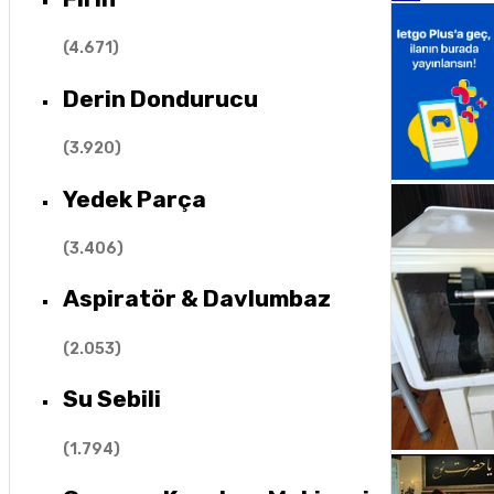
(
4.671
)
Derin Dondurucu
(
3.920
)
Yedek Parça
(
3.406
)
Aspiratör & Davlumbaz
(
2.053
)
Su Sebili
(
1.794
)