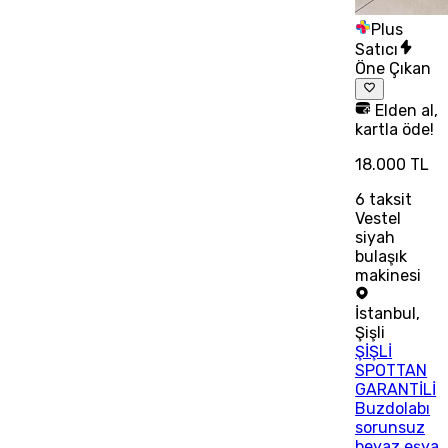
Plus
Satıcı
Öne Çıkan
Elden al,
kartla öde!
18.000 TL
6
taksit
Vestel
siyah
bulaşık
makinesi
İstanbul
,
Şişli
ŞİŞLİ
SPOTTAN
GARANTİLİ
Buzdolabı
sorunsuz
beyaz eşya