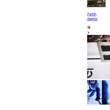
fatih
demir