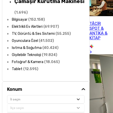
Çamaşır Kurutma Makinesi
(
1.696
)
Bilgisayar
(
152.158
)
TÂCİR
Elektrikli Ev Aletleri
(
69.907
)
SPOT &
ANTİKA &
TV, Görüntü & Ses Sistemi
(
55.255
)
KİTAP
Oyunculara Özel
(
41.502
)
Isıtma & Soğutma
(
40.424
)
Giyilebilir Teknoloji
(
19.824
)
Fotoğraf & Kamera
(
18.065
)
Tablet
(
12.595
)
Konum
İl seçin
İlçe seçin