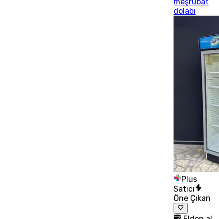
meşrubat
dolabı
Plus
Satıcı
Öne Çıkan
Elden al,