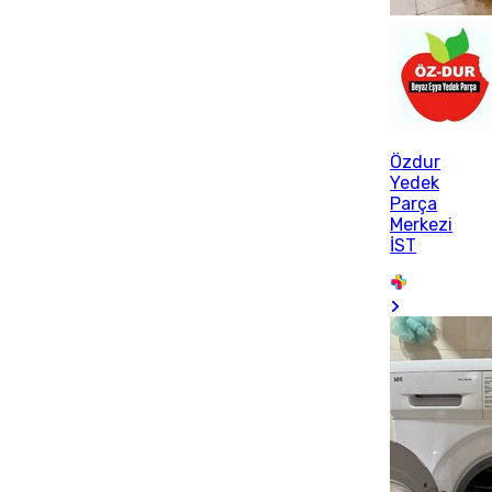
Özdur
Yedek
Parça
Merkezi
İST