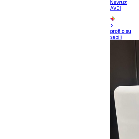
Nevruz
AVCI
profilo su
sebili