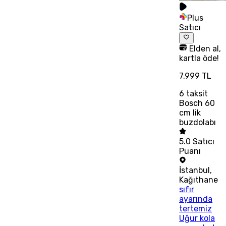
Plus
Satıcı
Elden al,
kartla öde!
7.999 TL
6
taksit
Bosch 60
cm lik
buzdolabı
5.0
Satıcı
Puanı
İstanbul
,
Kağıthane
sıfır
ayarında
tertemiz
Uğur kola