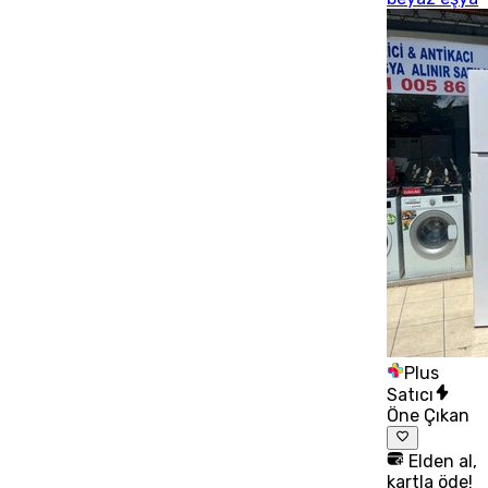
Plus
Satıcı
Öne Çıkan
Elden al,
kartla öde!