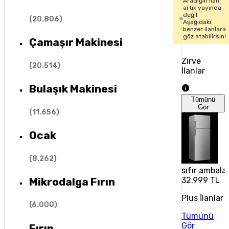
Aradığın ilan
artık yayında
değil.
(
20.806
)
Aşağıdaki
benzer ilanlara
göz atabilirsin!
Çamaşır Makinesi
Zirve
(
20.514
)
İlanlar
Bulaşık Makinesi
Tümünü
Gör
(
11.656
)
Ocak
(
8.262
)
sıfır ambala
Mikrodalga Fırın
32.999 TL
Plus İlanlar
(
6.000
)
Tümünü
Gör
Fırın