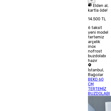
Elden al,
kartla öde!
14.500 TL
6
taksit
yeni model
tertemiz
arçelik
inox
nofrost
buzdolabı
hazır
İstanbul
,
Bağcılar
BEKO 60
CM
TERTEMİZ
BUZDOLABI