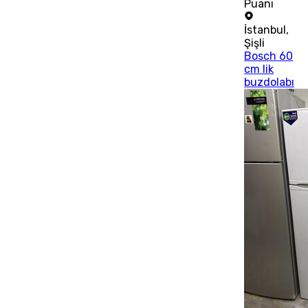
Puanı
İstanbul
,
Şişli
Bosch 60
cm lik
buzdolabı