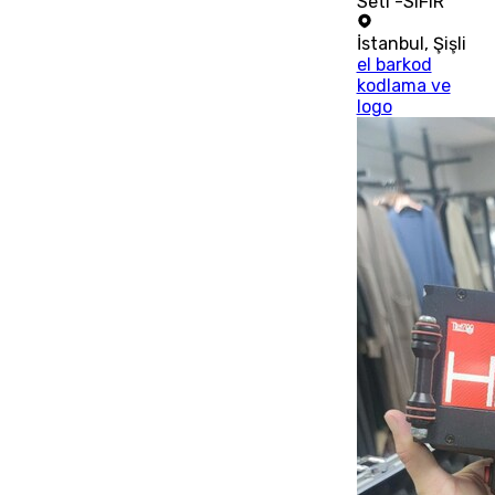
Seti -SIFIR
İstanbul
,
Şişli
el barkod
kodlama ve
logo