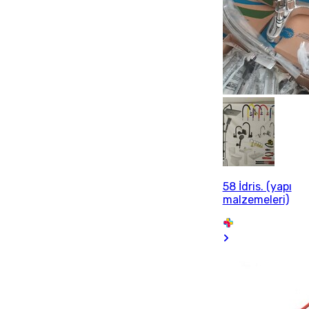
58 İdris. (yapı
malzemeleri)