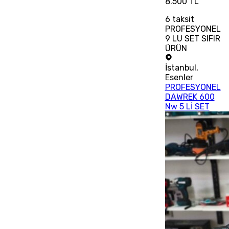
8.500 TL
6
taksit
PROFESYONEL
9 LU SET SIFIR
ÜRÜN
İstanbul
,
Esenler
PROFESYONEL
DAWREK 600
Nw 5 Lİ SET