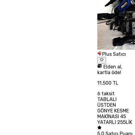
Plus Satıcı
Elden al,
kartla öde!
11.500 TL
6
taksit
TABLALI
ÜSTDEN
GÖNYE KESME
MAKİNASI 45
YATARLI 255LİK
5.0
Satıcı Puanı