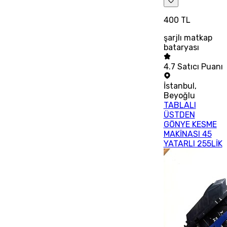
400 TL
şarjlı matkap
bataryası
4.7
Satıcı Puanı
İstanbul
,
Beyoğlu
TABLALI
ÜSTDEN
GÖNYE KESME
MAKİNASI 45
YATARLI 255LİK