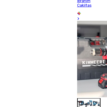
İbrahim
Cakiltas