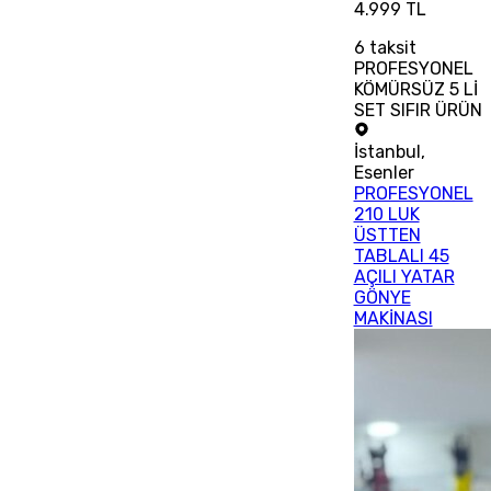
4.999 TL
6
taksit
PROFESYONEL
KÖMÜRSÜZ 5 Lİ
SET SIFIR ÜRÜN
İstanbul
,
Esenler
PROFESYONEL
210 LUK
ÜSTTEN
TABLALI 45
AÇILI YATAR
GÖNYE
MAKİNASI