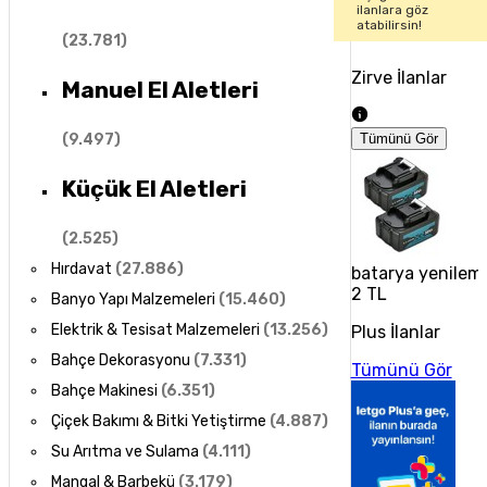
ilanlara göz
atabilirsin!
(
23.781
)
Zirve İlanlar
Manuel El Aletleri
(
9.497
)
Tümünü Gör
Küçük El Aletleri
(
2.525
)
Hırdavat
(
27.886
)
batarya yenilem
2 TL
Banyo Yapı Malzemeleri
(
15.460
)
Elektrik & Tesisat Malzemeleri
(
13.256
)
Plus İlanlar
Bahçe Dekorasyonu
(
7.331
)
Tümünü Gör
Bahçe Makinesi
(
6.351
)
Çiçek Bakımı & Bitki Yetiştirme
(
4.887
)
Su Arıtma ve Sulama
(
4.111
)
Mangal & Barbekü
(
3.179
)