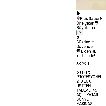
Plus Satıcı
Öne Çıkan
Büyük İlan
Cüzdanım
Güvende
Elden al,
kartla öde!
5.999 TL
6
taksit
PROFESYONEL
210 LUK
ÜSTTEN
TABLALI 45
AÇILI YATAR
GÖNYE
MAKİNASI