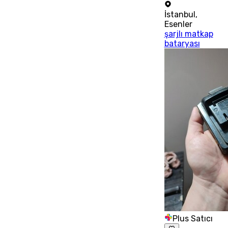
İstanbul
,
Esenler
şarjlı matkap
bataryası
Plus Satıcı