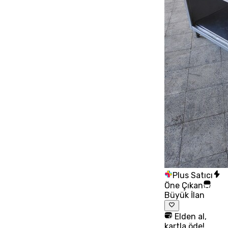
Plus Satıcı
Öne Çıkan
Büyük İlan
Elden al,
kartla öde!