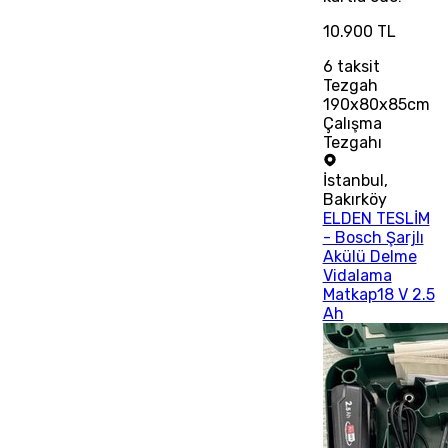
10.900 TL
6
taksit
Tezgah
190x80x85cm
Çalışma
Tezgahı
İstanbul
,
Bakırköy
ELDEN TESLİM
- Bosch Şarjlı
Akülü Delme
Vidalama
Matkap18 V 2.5
Ah