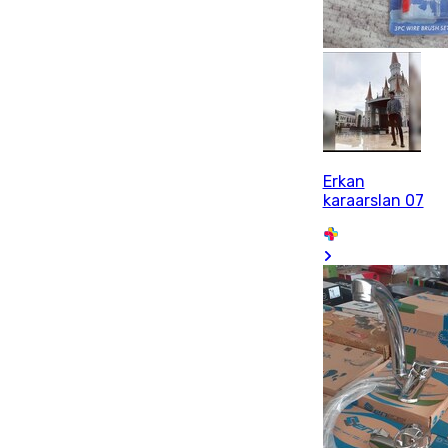
Erkan
karaarslan 07