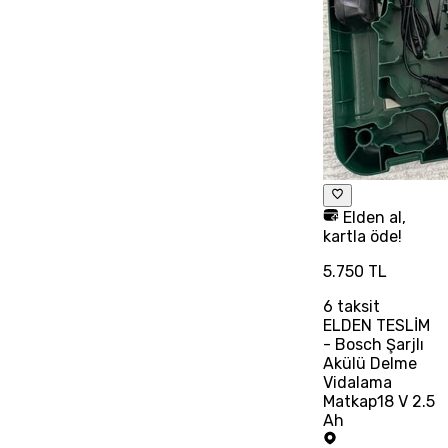
Elden al,
kartla öde!
5.750 TL
6
taksit
ELDEN TESLİM
- Bosch Şarjlı
Akülü Delme
Vidalama
Matkap18 V 2.5
Ah