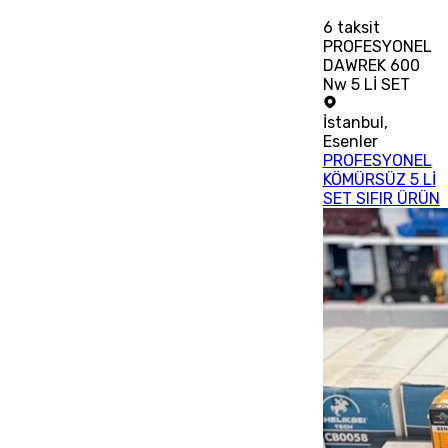
6
taksit
PROFESYONEL
DAWREK 600
Nw 5 Lİ SET
İstanbul
,
Esenler
PROFESYONEL
KÖMÜRSÜZ 5 Lİ
SET SIFIR ÜRÜN