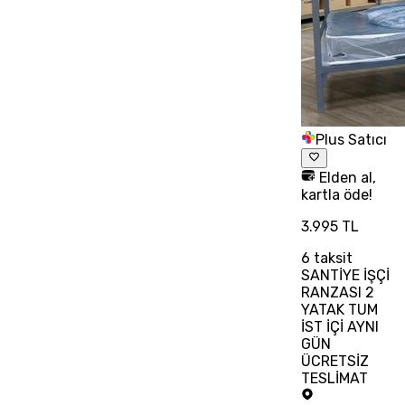
Plus Satıcı
Elden al,
kartla öde!
3.995 TL
6
taksit
SANTİYE İŞÇİ
RANZASI 2
YATAK TUM
İST İÇİ AYNI
GÜN
ÜCRETSİZ
TESLİMAT