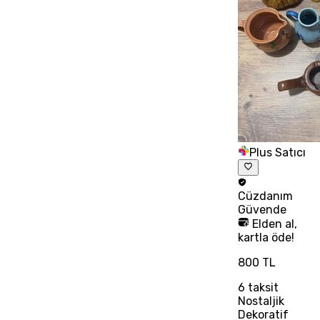
Plus Satıcı
Cüzdanım
Güvende
Elden al,
kartla öde!
800 TL
6
taksit
Nostaljik
Dekoratif