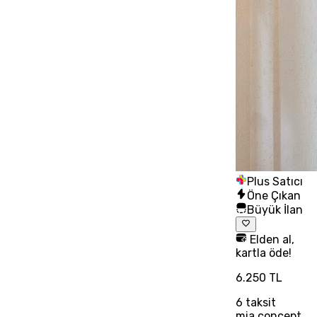
Plus Satıcı
Öne Çıkan
Büyük İlan
Elden al,
kartla öde!
6.250 TL
6
taksit
mia concept