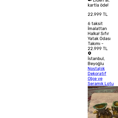
Elden al,
kartla öde!
22.999 TL
6
taksit
İmalattan
Halka! Sıfır
Yatak Odası
Takımı -
22.999 TL
İstanbul
,
Beyoğlu
Nostaljik
Dekoratif
Obje ve
Seramik Lotu