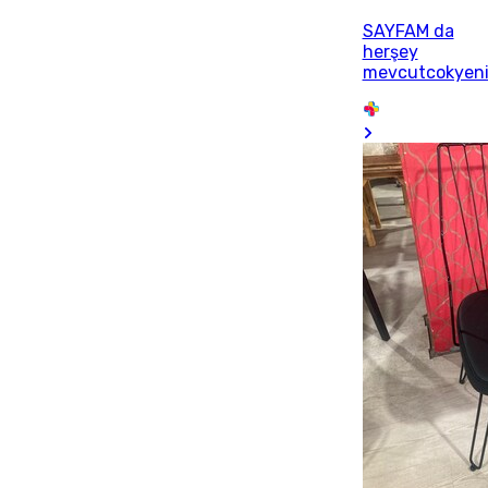
SAYFAM da
herşey
mevcutcokyen