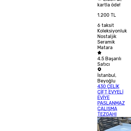
kartla öde!
1.200 TL
6
taksit
Koleksiyonluk
Nostaljik
Seramik
Matara
4.5
Başarılı
Satıcı
İstanbul
,
Beyoğlu
430 ÇELİK
ÇİFT EVYELİ
EVİYE
PASLANMAZ
ÇALIŞMA
TEZGAHI