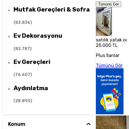
Tümünü Gör
Mutfak Gereçleri & Sofra
(
83.836
)
Ev Dekorasyonu
satılık yatak od
25.000 TL
(
82.787
)
Plus İlanlar
Ev Gereçleri
Tümünü Gör
(
76.607
)
Aydınlatma
(
28.890
)
Konum