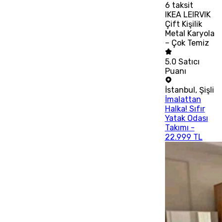
6
taksit
IKEA LEIRVIK
Çift Kişilik
Metal Karyola
– Çok Temiz
5.0
Satıcı
Puanı
İstanbul
,
Şişli
İmalattan
Halka! Sıfır
Yatak Odası
Takımı -
22.999 TL