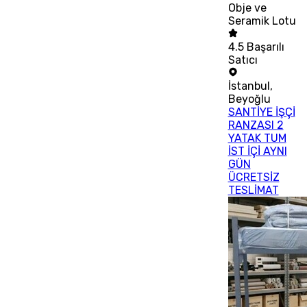
Obje ve
Seramik Lotu
4.5
Başarılı
Satıcı
İstanbul
,
Beyoğlu
SANTİYE İŞÇİ
RANZASI 2
YATAK TUM
İST İÇİ AYNI
GÜN
ÜCRETSİZ
TESLİMAT