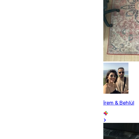
İrem & Behlül