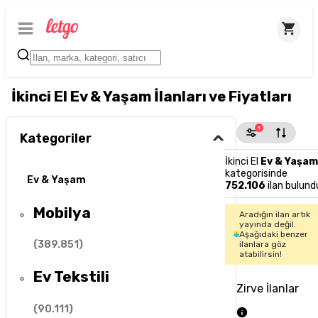
İkinci El Ev & Yaşam İlanları ve Fiyatları
1
Kategoriler
İkinci El
Ev & Yaşam
kategorisinde
Ev & Yaşam
752.106
ilan bulund
Mobilya
Aradığın ilan artık
yayında değil.
Aşağıdaki benzer
(
389.851
)
ilanlara göz
atabilirsin!
Ev Tekstili
Zirve İlanlar
(
90.111
)