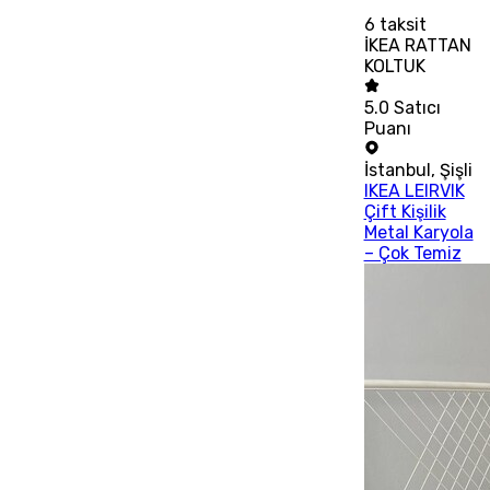
6
taksit
İKEA RATTAN
KOLTUK
5.0
Satıcı
Puanı
İstanbul
,
Şişli
IKEA LEIRVIK
Çift Kişilik
Metal Karyola
– Çok Temiz