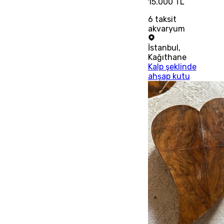
15.000 TL
6
taksit
akvaryum
İstanbul
,
Kağıthane
Kalp şeklinde
ahşap kutu