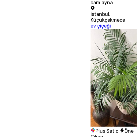
cam ayna
İstanbul
,
Küçükçekmece
ev çiçeği
Plus Satıcı
Öne
Çıkan