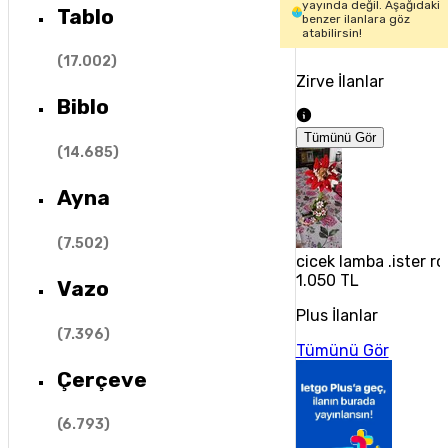
yayında değil. Aşağıdaki
Tablo
benzer ilanlara göz
atabilirsin!
(
17.002
)
Zirve İlanlar
Biblo
Tümünü Gör
(
14.685
)
Ayna
(
7.502
)
cicek lamba .ister r
1.050 TL
Vazo
Plus İlanlar
(
7.396
)
Tümünü Gör
Çerçeve
(
6.793
)