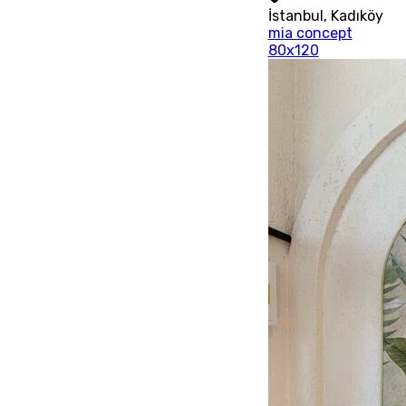
İstanbul
,
Kadıköy
mia concept
80x120