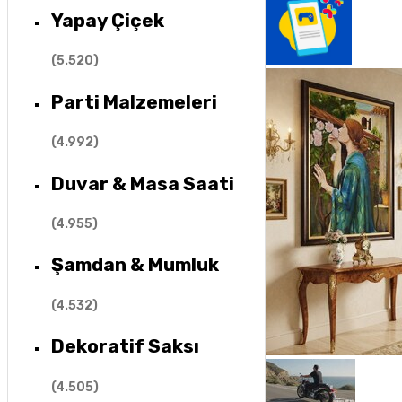
Yapay Çiçek
(
5.520
)
Parti Malzemeleri
(
4.992
)
Duvar & Masa Saati
(
4.955
)
Şamdan & Mumluk
(
4.532
)
Dekoratif Saksı
(
4.505
)