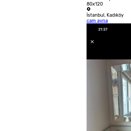
80x120
İstanbul
,
Kadıköy
cam ayna