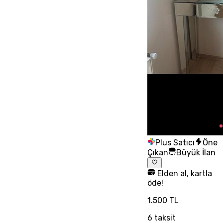
Plus Satıcı
Öne
Çıkan
Büyük İlan
Elden al, kartla
öde!
1.500 TL
6
taksit