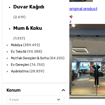
Duvar Kağıdı
original product
(
2.619
)
Mum & Koku
(
1.937
)
Mobilya
(
389.492
)
Ev Tekstili
(
90.388
)
Mutfak Gereçleri & Sofra
(
84.220
)
Ev Gereçleri
(
76.750
)
Aydınlatma
(
28.839
)
Konum
İl seçin