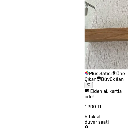
Plus Satıcı
Öne
Çıkan
Büyük İlan
Elden al, kartla
öde!
1.900 TL
6
taksit
duvar saati