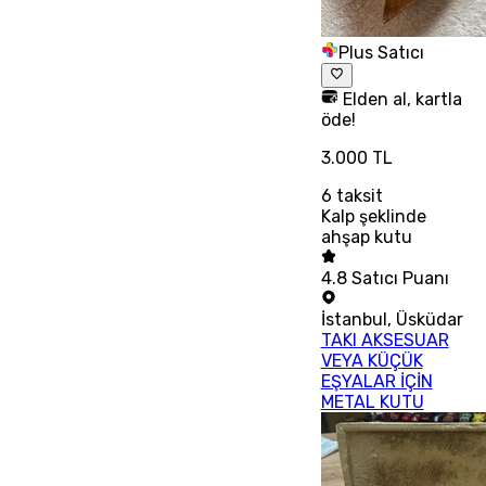
Plus Satıcı
Elden al, kartla
öde!
3.000 TL
6
taksit
Kalp şeklinde
ahşap kutu
4.8
Satıcı Puanı
İstanbul
,
Üsküdar
TAKI AKSESUAR
VEYA KÜÇÜK
EŞYALAR İÇİN
METAL KUTU