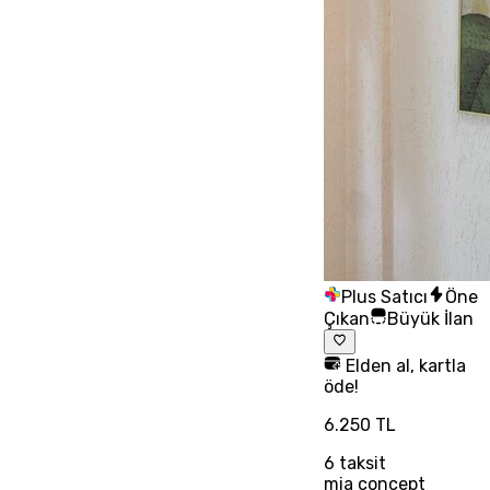
Plus Satıcı
Öne
Çıkan
Büyük İlan
Elden al, kartla
öde!
6.250 TL
6
taksit
mia concept