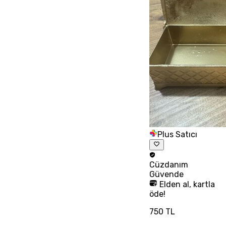
Plus Satıcı
Cüzdanım
Güvende
Elden al, kartla
öde!
750 TL