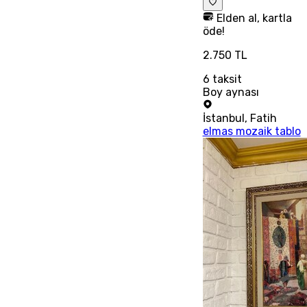
Elden al, kartla
öde!
2.750 TL
6
taksit
Boy aynası
İstanbul
,
Fatih
elmas mozaik tablo