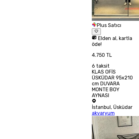
Plus Satıcı
Elden al, kartla
öde!
4.750 TL
6
taksit
KLAS OFİS
ÜSKÜDAR 95x210
cm DUVARA
MONTE BOY
AYNASI
İstanbul
,
Üsküdar
akvaryum