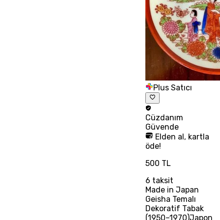
Plus Satıcı
Cüzdanım
Güvende
Elden al, kartla
öde!
500 TL
6
taksit
Made in Japan
Geisha Temalı
Dekoratif Tabak
(1950–1970)Japon