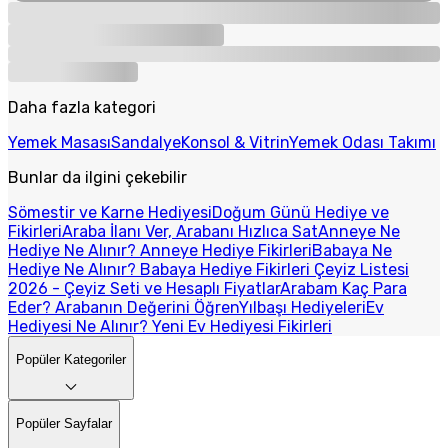
Daha fazla kategori
Yemek Masası
Sandalye
Konsol & Vitrin
Yemek Odası Takımı
Bunlar da ilgini çekebilir
Sömestir ve Karne Hediyesi
Doğum Günü Hediye ve
Fikirleri
Araba İlanı Ver, Arabanı Hızlıca Sat
Anneye Ne
Hediye Ne Alınır? Anneye Hediye Fikirleri
Babaya Ne
Hediye Ne Alınır? Babaya Hediye Fikirleri
Çeyiz Listesi
2026 - Çeyiz Seti ve Hesaplı Fiyatlar
Arabam Kaç Para
Eder? Arabanın Değerini Öğren
Yılbaşı Hediyeleri
Ev
Hediyesi Ne Alınır? Yeni Ev Hediyesi Fikirleri
Popüler Kategoriler
Popüler Sayfalar