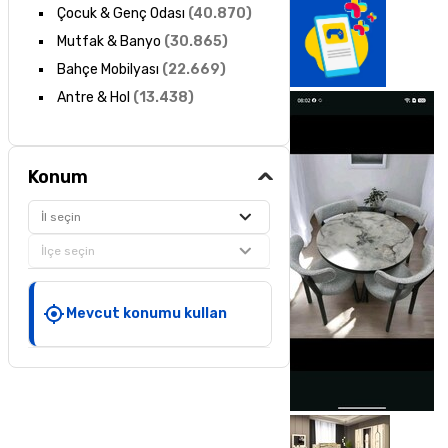
Çocuk & Genç Odası
(
40.870
)
Mutfak & Banyo
(
30.865
)
Bahçe Mobilyası
(
22.669
)
Antre & Hol
(
13.438
)
Konum
İl seçin
İlçe seçin
Mevcut konumu kullan