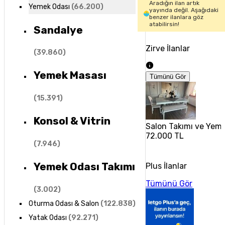
Aradığın ilan artık
Yemek Odası
(
66.200
)
yayında değil. Aşağıdaki
benzer ilanlara göz
atabilirsin!
Sandalye
Zirve İlanlar
(
39.860
)
Yemek Masası
Tümünü Gör
(
15.391
)
Konsol & Vitrin
Salon Takımı ve Yem
72.000 TL
(
7.946
)
Yemek Odası Takımı
Plus İlanlar
Tümünü Gör
(
3.002
)
Oturma Odası & Salon
(
122.838
)
Yatak Odası
(
92.271
)