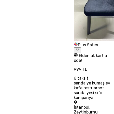
Plus Satıcı
Elden al, kartla
öde!
999 TL
6
taksit
sandalye kumaş ev
kafe restuarant
sandalyesi sıfır
kampanya
İstanbul
,
Zeytinburnu