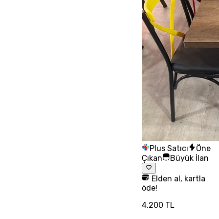
Plus Satıcı
Öne
Çıkan
Büyük İlan
Elden al, kartla
öde!
4.200 TL