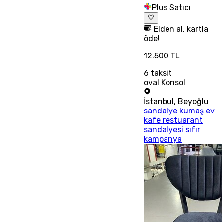
Plus Satıcı
Elden al, kartla
öde!
12.500 TL
6
taksit
oval Konsol
İstanbul
,
Beyoğlu
sandalye kumaş ev
kafe restuarant
sandalyesi sıfır
kampanya