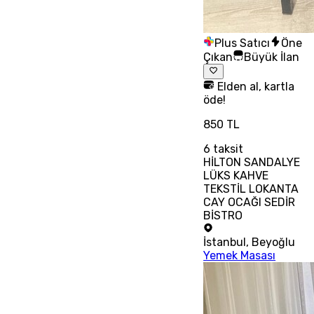
Plus Satıcı
Öne
Çıkan
Büyük İlan
Elden al, kartla
öde!
850 TL
6
taksit
HİLTON SANDALYE
LÜKS KAHVE
TEKSTİL LOKANTA
CAY OCAĞI SEDİR
BİSTRO
İstanbul
,
Beyoğlu
Yemek Masası