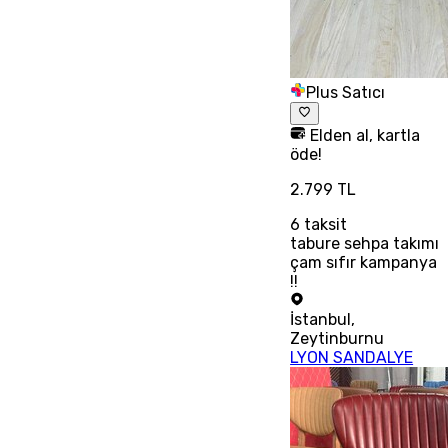
Plus Satıcı
Elden al, kartla
öde!
2.799 TL
6
taksit
tabure sehpa takımı
çam sıfır kampanya
!!
İstanbul
,
Zeytinburnu
LYON SANDALYE