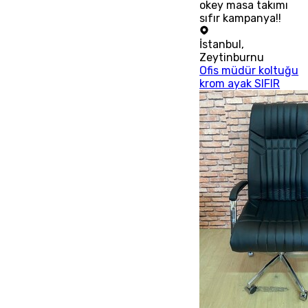
okey masa takımı
sıfır kampanya!!
İstanbul
,
Zeytinburnu
Ofis müdür koltuğu
krom ayak SIFIR