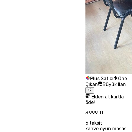
Plus Satıcı
Öne
Çıkan
Büyük İlan
Elden al, kartla
öde!
3.999 TL
6
taksit
kahve oyun masası