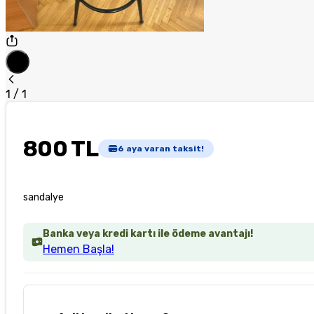
1
/
1
800 TL
6
aya varan taksit!
sandalye
Banka veya kredi kartı ile ödeme avantajı!
Hemen Başla!