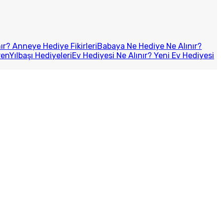
r? Anneye Hediye Fikirleri
Babaya Ne Hediye Ne Alınır?
ren
Yılbaşı Hediyeleri
Ev Hediyesi Ne Alınır? Yeni Ev Hediyesi