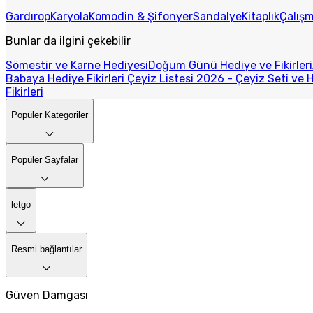
Gardırop
Karyola
Komodin & Şifonyer
Sandalye
Kitaplık
Çalış
Bunlar da ilgini çekebilir
Sömestir ve Karne Hediyesi
Doğum Günü Hediye ve Fikirleri
Babaya Hediye Fikirleri
Çeyiz Listesi 2026 - Çeyiz Seti ve H
Fikirleri
Popüler Kategoriler
Popüler Sayfalar
letgo
Resmi bağlantılar
Güven Damgası