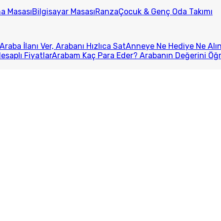
ma Masası
Bilgisayar Masası
Ranza
Çocuk & Genç Oda Takımı
Araba İlanı Ver, Arabanı Hızlıca Sat
Anneye Ne Hediye Ne Alını
esaplı Fiyatlar
Arabam Kaç Para Eder? Arabanın Değerini Öğ