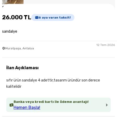
1
/
2
26.000 TL
6
aya varan taksit!
sandalye
12 Tem 2026
Muratpaşa, Antalya
İlan Açıklaması
sıfır ürün sandalye 4 adettir,tasarım üründür son derece
kalitelidir
Banka veya kredi kartı ile ödeme avantajı!
Hemen Başla!