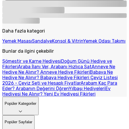
Daha fazla kategori
Yemek Masası
Sandalye
Konsol & Vitrin
Yemek Odası Takımı
Bunlar da ilgini çekebilir
Sömestir ve Karne Hediyesi
Doğum Günü Hediye ve
Fikirleri
Araba İlanı Ver, Arabanı Hızlıca Sat
Anneye Ne
Hediye Ne Alınır? Anneye Hediye Fikirleri
Babaya Ne
Hediye Ne Alınır? Babaya Hediye Fikirleri
Çeyiz Listesi
2026 - Çeyiz Seti ve Hesaplı Fiyatlar
Arabam Kaç Para
Eder? Arabanın Değerini Öğren
Yılbaşı Hediyeleri
Ev
Hediyesi Ne Alınır? Yeni Ev Hediyesi Fikirleri
Popüler Kategoriler
Popüler Sayfalar