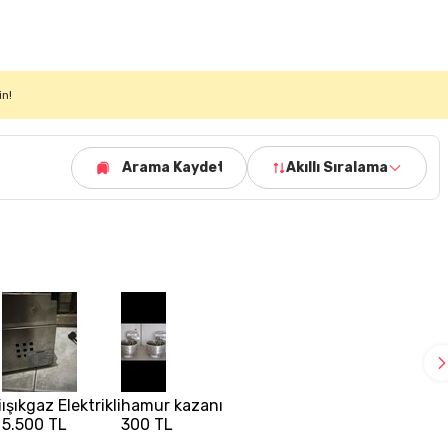
in!
Arama Kaydet
Akıllı Sıralama
i
ışıkgaz Elektrikli
hamur kazanı
5.500 TL
300 TL