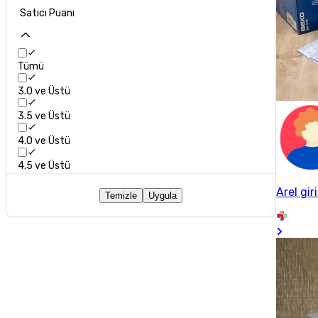
Satıcı Puanı
Tümü
3.0 ve Üstü
3.5 ve Üstü
4.0 ve Üstü
4.5 ve Üstü
Arel gir
Temizle
Uygula