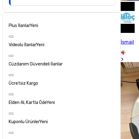
Plus İlanlar
Yeni
İsmail
Videolu İlanlar
Yeni
Cüzdanım Güvendeli İlanlar
Ücretsiz Kargo
Elden Al, Kartla Öde
Yeni
Kuponlu Ürünler
Yeni