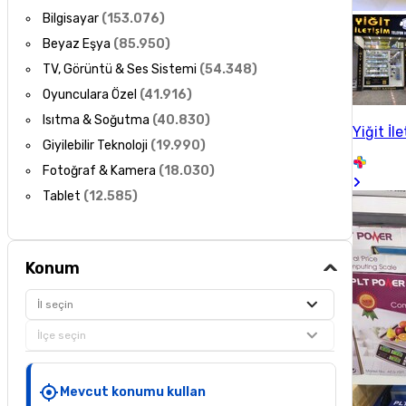
Bilgisayar
(
153.076
)
Beyaz Eşya
(
85.950
)
TV, Görüntü & Ses Sistemi
(
54.348
)
Oyunculara Özel
(
41.916
)
Isıtma & Soğutma
(
40.830
)
Yiğit İl
Giyilebilir Teknoloji
(
19.990
)
Fotoğraf & Kamera
(
18.030
)
Tablet
(
12.585
)
Konum
İl seçin
İlçe seçin
Mevcut konumu kullan