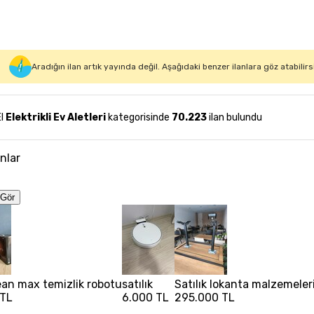
Aradığın ilan artık yayında değil. Aşağıdaki benzer ilanlara göz atabilirs
El
Elektrikli Ev Aletleri
kategorisinde
70.223
ilan bulundu
anlar
Gör
lean max temizlik robotu
satılık
Satılık lokanta malzemeler
 TL
6.000 TL
295.000 TL