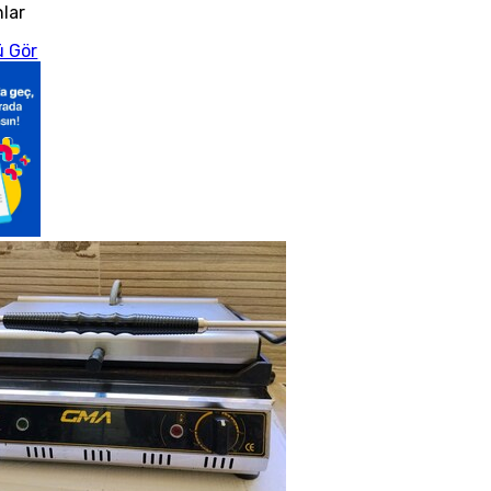
nlar
 Gör