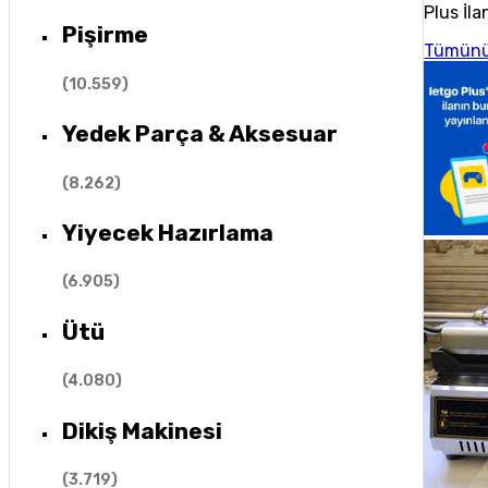
Plus İla
Pişirme
Tümünü
(
10.559
)
Yedek Parça & Aksesuar
(
8.262
)
Yiyecek Hazırlama
(
6.905
)
Ütü
(
4.080
)
Dikiş Makinesi
(
3.719
)