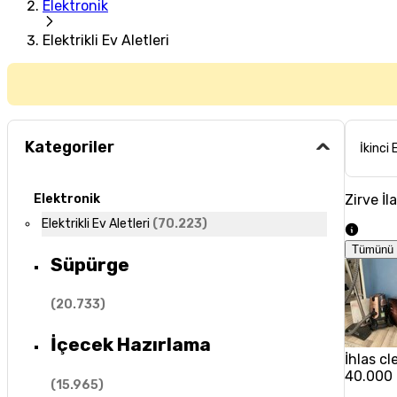
Elektronik
Elektrikli Ev Aletleri
Kategoriler
İkinci 
Zirve İl
Elektronik
Elektrikli Ev Aletleri
(
70.223
)
Tümünü 
Süpürge
(
20.733
)
İçecek Hazırlama
İhlas c
40.000
(
15.965
)