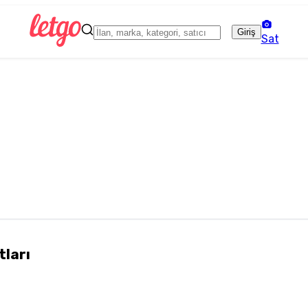
Giriş
Sat
tları