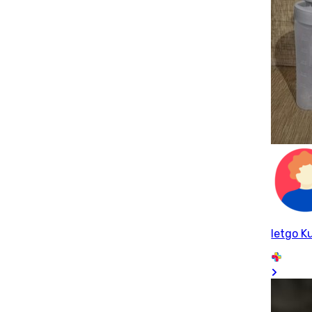
letgo Ku