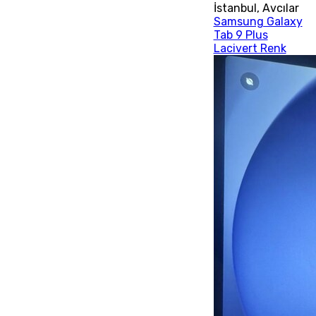
İstanbul
,
Avcılar
Samsung Galaxy
Tab 9 Plus
Lacivert Renk