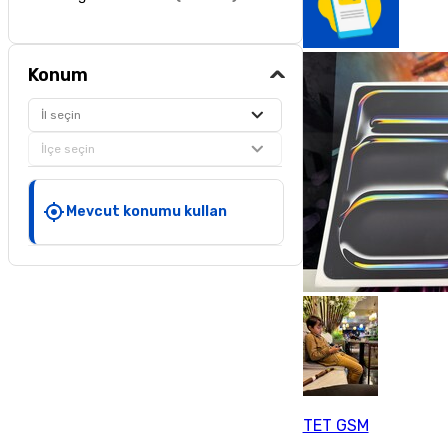
Konum
İl seçin
İlçe seçin
Mevcut konumu kullan
TET GSM