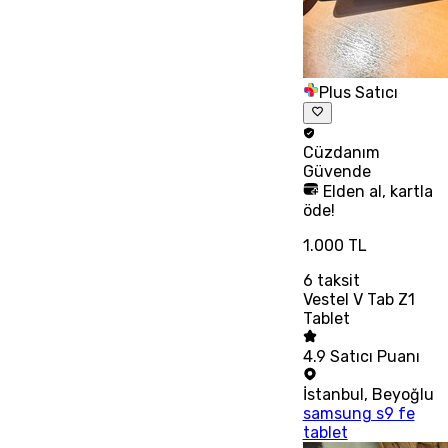
Plus Satıcı
Cüzdanım
Güvende
Elden al, kartla
öde!
1.000 TL
6
taksit
Vestel V Tab Z1
Tablet
4.9
Satıcı Puanı
İstanbul
,
Beyoğlu
samsung s9 fe
tablet