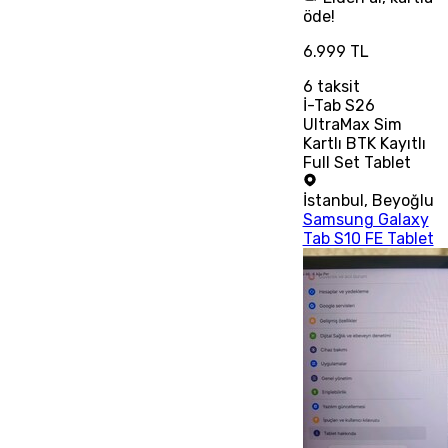
öde!
6.999 TL
6
taksit
İ-Tab S26
UltraMax Sim
Kartlı BTK Kayıtlı
Full Set Tablet
İstanbul
,
Beyoğlu
Samsung Galaxy
Tab S10 FE Tablet