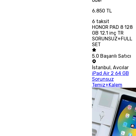
öde!
6.850 TL
6
taksit
HONOR PAD 8 128
GB 12.1 inç TR
SORUNSUZ+FULL
SET
5.0
Başarılı Satıcı
İstanbul
,
Avcılar
iPad Air 2 64 GB
Sorunsuz
Temiz+Kalem