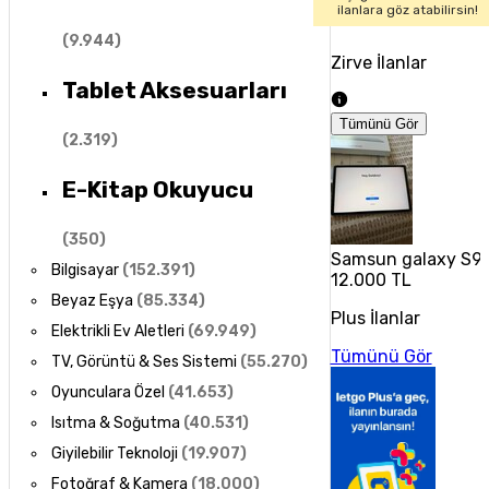
ilanlara göz atabilirsin!
(
9.944
)
Zirve İlanlar
Tablet Aksesuarları
Tümünü Gör
(
2.319
)
E-Kitap Okuyucu
(
350
)
Samsun galaxy S9 
Bilgisayar
(
152.391
)
12.000 TL
Beyaz Eşya
(
85.334
)
Plus İlanlar
Elektrikli Ev Aletleri
(
69.949
)
Tümünü Gör
TV, Görüntü & Ses Sistemi
(
55.270
)
Oyunculara Özel
(
41.653
)
Isıtma & Soğutma
(
40.531
)
Giyilebilir Teknoloji
(
19.907
)
Fotoğraf & Kamera
(
18.000
)