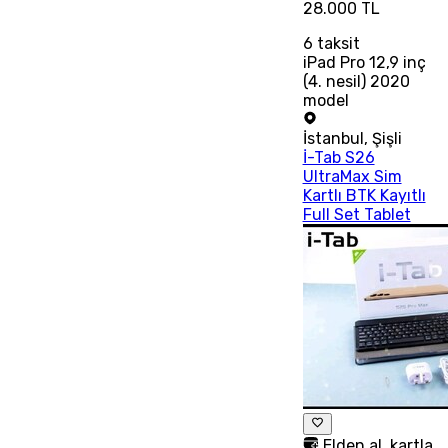
28.000 TL
6
taksit
iPad Pro 12,9 inç
(4. nesil) 2020
model
İstanbul
,
Şişli
İ-Tab S26
UltraMax Sim
Kartlı BTK Kayıtlı
Full Set Tablet
Elden al, kartla