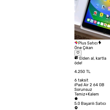
Plus Satıcı
Öne Çıkan
Elden al, kartla
öde!
4.250 TL
6
taksit
iPad Air 2 64 GB
Sorunsuz
Temiz+Kalem
5.0
Başarılı Satıcı