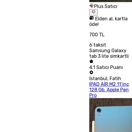
Plus Satıcı
Elden al, kartla
öde!
700 TL
6
taksit
Samsung Galaxy
tab 3 lite simkartli
4.1
Satıcı Puanı
İstanbul
,
Fatih
IPAD AİR M2 11’inc
128 Gb. Apple Pen
Pro