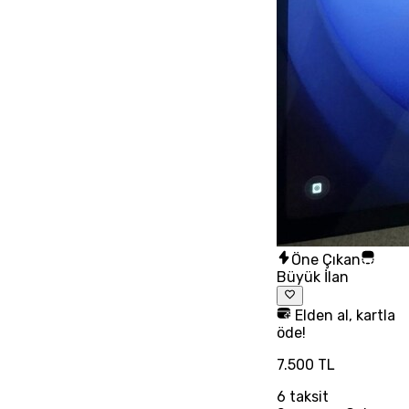
Öne Çıkan
Büyük İlan
Elden al, kartla
öde!
7.500 TL
6
taksit