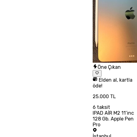
Öne Çıkan
Elden al, kartla
öde!
25.000 TL
6
taksit
IPAD AİR M2 11’inc
128 Gb. Apple Pen
Pro
İstanbul
,