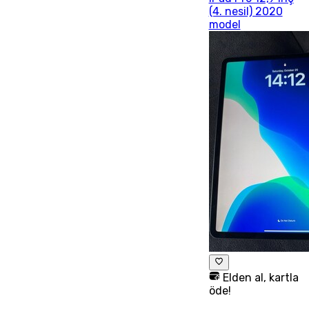
(4. nesil) 2020
model
Elden al, kartla
öde!