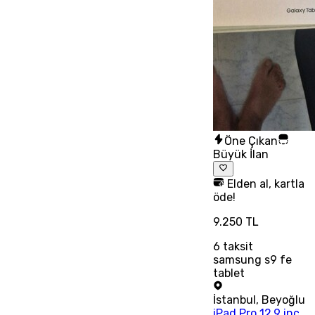
Öne Çıkan
Büyük İlan
Elden al, kartla
öde!
9.250 TL
6
taksit
samsung s9 fe
tablet
İstanbul
,
Beyoğlu
iPad Pro 12,9 inç