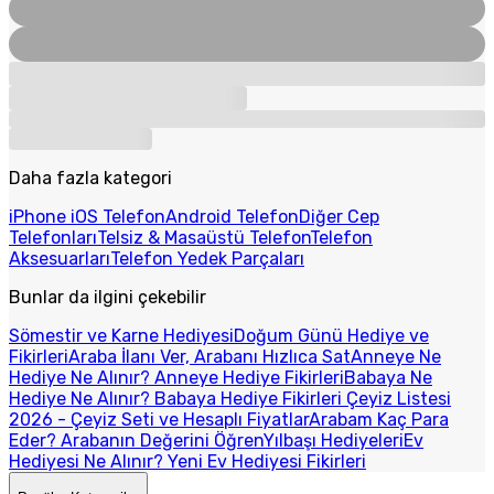
Daha fazla kategori
iPhone iOS Telefon
Android Telefon
Diğer Cep
Telefonları
Telsiz & Masaüstü Telefon
Telefon
Aksesuarları
Telefon Yedek Parçaları
Bunlar da ilgini çekebilir
Sömestir ve Karne Hediyesi
Doğum Günü Hediye ve
Fikirleri
Araba İlanı Ver, Arabanı Hızlıca Sat
Anneye Ne
Hediye Ne Alınır? Anneye Hediye Fikirleri
Babaya Ne
Hediye Ne Alınır? Babaya Hediye Fikirleri
Çeyiz Listesi
2026 - Çeyiz Seti ve Hesaplı Fiyatlar
Arabam Kaç Para
Eder? Arabanın Değerini Öğren
Yılbaşı Hediyeleri
Ev
Hediyesi Ne Alınır? Yeni Ev Hediyesi Fikirleri