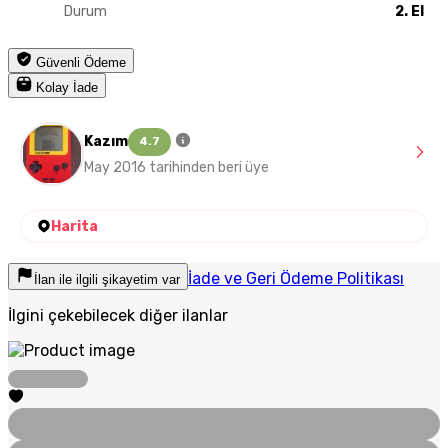
Durum
2. El
Güvenli Ödeme
Kolay İade
Kazım
4.7
May 2016 tarihinden beri üye
Harita
İade ve Geri Ödeme Politikası
İlan ile ilgili şikayetim var
İlgini çekebilecek diğer ilanlar