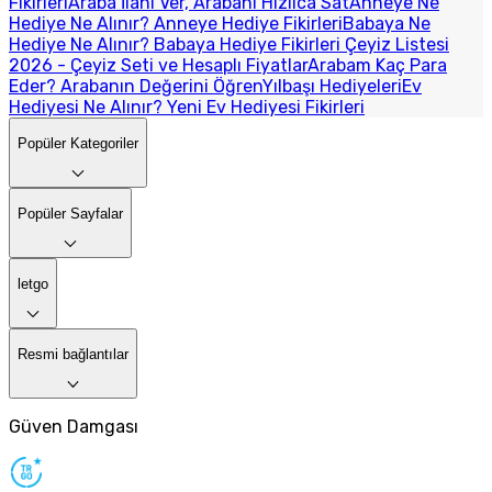
Fikirleri
Araba İlanı Ver, Arabanı Hızlıca Sat
Anneye Ne
Hediye Ne Alınır? Anneye Hediye Fikirleri
Babaya Ne
Hediye Ne Alınır? Babaya Hediye Fikirleri
Çeyiz Listesi
2026 - Çeyiz Seti ve Hesaplı Fiyatlar
Arabam Kaç Para
Eder? Arabanın Değerini Öğren
Yılbaşı Hediyeleri
Ev
Hediyesi Ne Alınır? Yeni Ev Hediyesi Fikirleri
Popüler Kategoriler
Popüler Sayfalar
letgo
Resmi bağlantılar
Güven Damgası