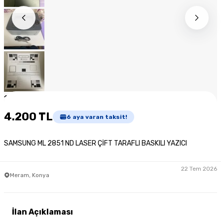
1
/
12
4.200 TL
6
aya varan taksit!
SAMSUNG ML 2851 ND LASER ÇİFT TARAFLI BASKILI YAZICI
22 Tem 2026
Meram, Konya
İlan Açıklaması