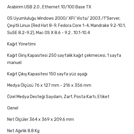
Arabirim USB 2.0 , Ethernet 10/100 Base TX
OS Uyumluluğu Windows 2000/ XP/ Vista/ 2003 /1”Server,
Çeşitli Linux (Red Hat 8-9, Fedora Core 1-4, Mandrake 9.2-10.1,
SuSE 8.2-9.2), Mac OS X 8.6 - 9.2 , 10.1-10.4
Kağıt Yönetimi
Kağıt Giriş Kapasitesi 250 sayfalık kağıt çekmecesi, 1 sayfa
manuel
Kağıt Çıkış Kapasitesi 150 sayfa yüz aşağı
Medya Ölçüsü 76 x 127 mm - 216 x 356 mm
Özel Medya Desteği Saydam, Zarf, Posta Kartı, Etiket
Genel
Net Ölçüler 364 x 369 x 209.6 mm
Net Ağırlık 8.8 Kg