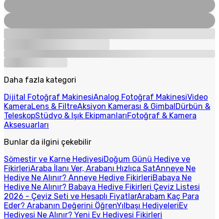
Daha fazla kategori
Dijital Fotoğraf Makinesi
Analog Fotoğraf Makinesi
Video
Kamera
Lens & Filtre
Aksiyon Kamerası & Gimbal
Dürbün &
Teleskop
Stüdyo & Işık Ekipmanları
Fotoğraf & Kamera
Aksesuarları
Bunlar da ilgini çekebilir
Sömestir ve Karne Hediyesi
Doğum Günü Hediye ve
Fikirleri
Araba İlanı Ver, Arabanı Hızlıca Sat
Anneye Ne
Hediye Ne Alınır? Anneye Hediye Fikirleri
Babaya Ne
Hediye Ne Alınır? Babaya Hediye Fikirleri
Çeyiz Listesi
2026 - Çeyiz Seti ve Hesaplı Fiyatlar
Arabam Kaç Para
Eder? Arabanın Değerini Öğren
Yılbaşı Hediyeleri
Ev
Hediyesi Ne Alınır? Yeni Ev Hediyesi Fikirleri