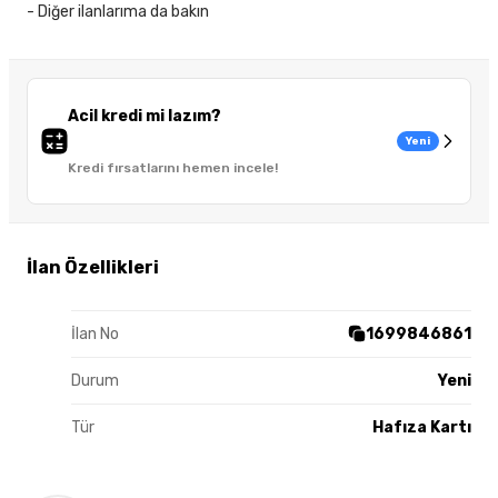
- Diğer ilanlarıma da bakın
Acil kredi mi lazım?
Yeni
Kredi fırsatlarını hemen incele!
İlan Özellikleri
İlan No
1699846861
Durum
Yeni
Tür
Hafıza Kartı