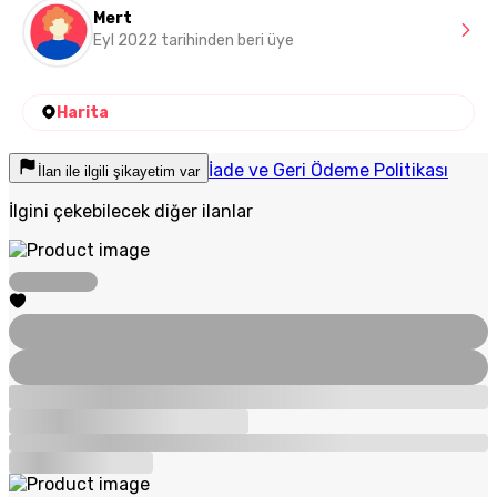
Mert
Eyl 2022 tarihinden beri üye
Harita
İade ve Geri Ödeme Politikası
İlan ile ilgili şikayetim var
İlgini çekebilecek diğer ilanlar