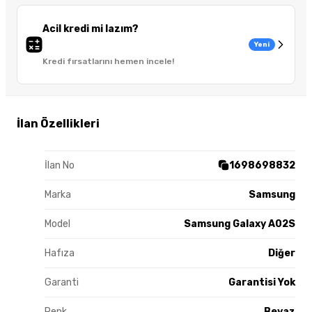
Acil kredi mi lazım?
Yeni
Kredi fırsatlarını hemen incele!
İlan Özellikleri
İlan No
1698698832
Marka
Samsung
Model
Samsung Galaxy A02S
Hafıza
Diğer
Garanti
Garantisi Yok
Renk
Beyaz