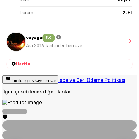
Durum
2. El
voyage
5.0
Ara 2016 tarihinden beri üye
Harita
İade ve Geri Ödeme Politikası
İlan ile ilgili şikayetim var
İlgini çekebilecek diğer ilanlar