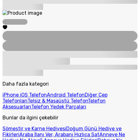
Daha fazla kategori
iPhone iOS Telefon
Android Telefon
Diğer Cep
Telefonları
Telsiz & Masaüstü Telefon
Telefon
Aksesuarları
Telefon Yedek Parçaları
Bunlar da ilgini çekebilir
Sömestir ve Karne Hediyesi
Doğum Günü Hediye ve
Fikirleri
Araba İlanı Ver, Arabanı Hızlıca Sat
Anneye Ne