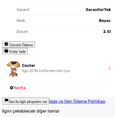
Garanti
Garantisi Yok
Renk
Beyaz
Durum
2. El
Güvenli Ödeme
Kolay İade
Cester
Ağu 2018 tarihinden beri üye
Harita
İade ve Geri Ödeme Politikası
İlan ile ilgili şikayetim var
İlgini çekebilecek diğer ilanlar