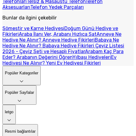
Telefonları
Telsiz & Masaüstü Telefon
Telefon
Aksesuarları
Telefon Yedek Parçaları
Bunlar da ilgini çekebilir
Sömestir ve Karne Hediyesi
Doğum Günü Hediye ve
Fikirleri
Araba İlanı Ver, Arabanı Hızlıca Sat
Anneye Ne
Hediye Ne Alınır? Anneye Hediye Fikirleri
Babaya Ne
Hediye Ne Alınır? Babaya Hediye Fikirleri
Çeyiz Listesi
2026 - Çeyiz Seti ve Hesaplı Fiyatlar
Arabam Kaç Para
Eder? Arabanın Değerini Öğren
Yılbaşı Hediyeleri
Ev
Hediyesi Ne Alınır? Yeni Ev Hediyesi Fikirleri
Popüler Kategoriler
Popüler Sayfalar
letgo
Resmi bağlantılar