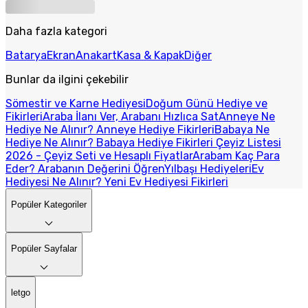
Daha fazla kategori
Batarya
Ekran
Anakart
Kasa & Kapak
Diğer
Bunlar da ilgini çekebilir
Sömestir ve Karne Hediyesi
Doğum Günü Hediye ve
Fikirleri
Araba İlanı Ver, Arabanı Hızlıca Sat
Anneye Ne
Hediye Ne Alınır? Anneye Hediye Fikirleri
Babaya Ne
Hediye Ne Alınır? Babaya Hediye Fikirleri
Çeyiz Listesi
2026 - Çeyiz Seti ve Hesaplı Fiyatlar
Arabam Kaç Para
Eder? Arabanın Değerini Öğren
Yılbaşı Hediyeleri
Ev
Hediyesi Ne Alınır? Yeni Ev Hediyesi Fikirleri
Popüler Kategoriler
Popüler Sayfalar
letgo