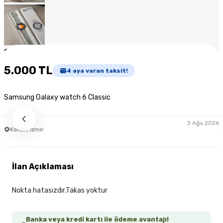
1
/
8
5.000 TL
4
aya varan taksit!
Samsung Galaxy watch 6 Classic
3 Ağu 2026
Konak, İzmir
İlan Açıklaması
Nokta hatasızdır.Takas yoktur
Banka veya kredi kartı ile ödeme avantajı!