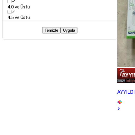
4.0 ve Üstü
4.5 ve Üstü
Temizle
Uygula
AYYILDI