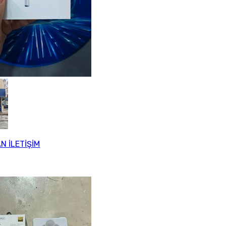
N İLETİŞİM