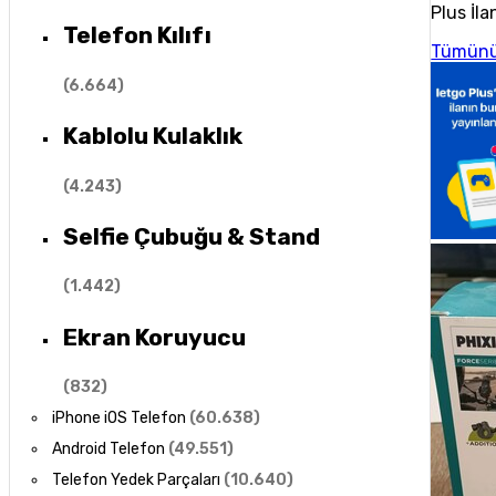
Plus İla
Telefon Kılıfı
Tümünü
(
6.664
)
Kablolu Kulaklık
(
4.243
)
Selfie Çubuğu & Stand
(
1.442
)
Ekran Koruyucu
(
832
)
iPhone iOS Telefon
(
60.638
)
Android Telefon
(
49.551
)
Telefon Yedek Parçaları
(
10.640
)