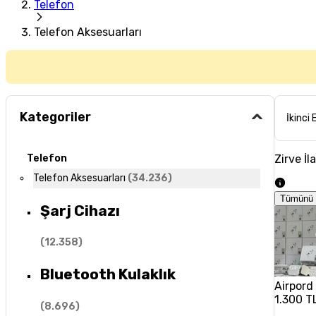
Telefon
Telefon Aksesuarları
Kategoriler
İkinci 
Zirve İl
Telefon
Telefon Aksesuarları
(
34.236
)
Tümünü 
Şarj Cihazı
(
12.358
)
Bluetooth Kulaklık
Airpord 
1.300 T
(
8.696
)