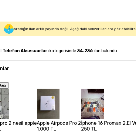
Aradığın ilan artık yayında değil. Aşağıdaki benzer ilanlara göz atabilirs
El
Telefon Aksesuarları
kategorisinde
34.236
ilan bulundu
anlar
Gör
pro 2 nesil apple
Apple Airpods Pro 2
İphone 16 Promax 2.El Ve 
L
1.000 TL
250 TL