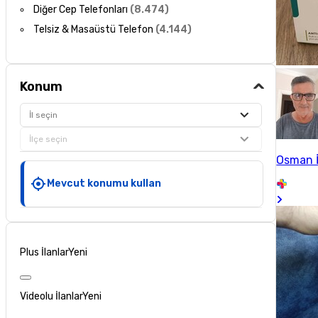
Diğer Cep Telefonları
(
8.474
)
Telsiz & Masaüstü Telefon
(
4.144
)
Konum
İl seçin
İlçe seçin
Osman İ
Mevcut konumu kullan
Plus İlanlar
Yeni
Videolu İlanlar
Yeni