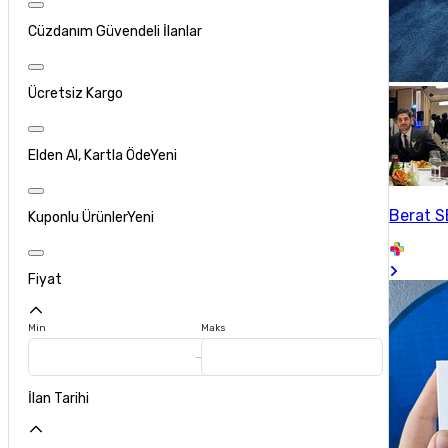
Cüzdanım Güvendeli İlanlar
Ücretsiz Kargo
Elden Al, Kartla Öde
Yeni
Berat 
Kuponlu Ürünler
Yeni
Fiyat
Min
Maks
İlan Tarihi