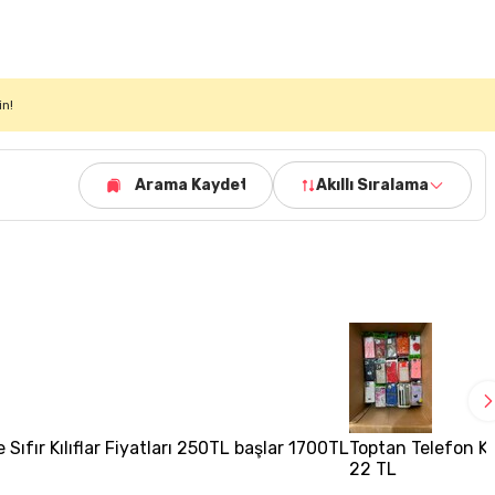
in!
Arama Kaydet
Akıllı Sıralama
Sıfır Kılıflar Fiyatları 250TL başlar 1700TL
Toptan Telefon Kıl
22 TL