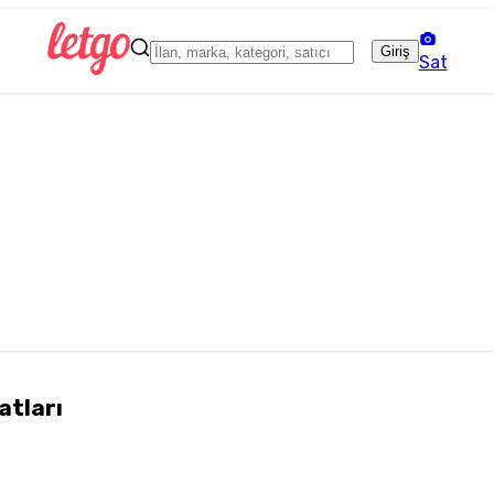
Giriş
Sat
atları