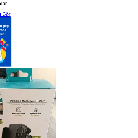
nlar
 Gör