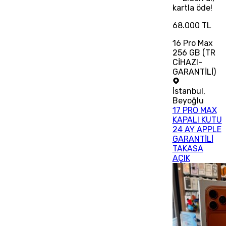
kartla öde!
68.000 TL
16 Pro Max
256 GB (TR
CİHAZI-
GARANTİLİ)
İstanbul
,
Beyoğlu
17 PRO MAX
KAPALI KUTU
24 AY APPLE
GARANTİLİ
TAKASA
AÇIK