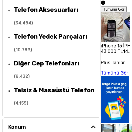
Telefon Aksesuarları
Tümünü Gör
(
34.484
)
Telefon Yedek Parçaları
iPhone 15
İPH
(
10.789
)
43.000 TL
14.
Diğer Cep Telefonları
Plus İlanlar
Tümünü Gör
(
8.432
)
Telsiz & Masaüstü Telefon
(
4.155
)
Konum