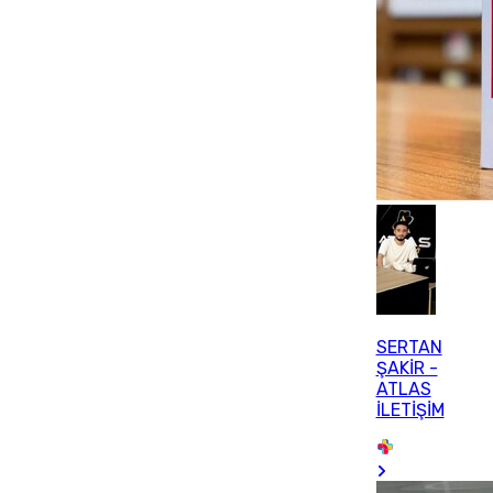
SERTAN
ŞAKİR -
ATLAS
İLETİŞİM