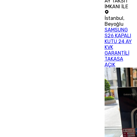
AY TAKSİT
İMKANI İLE
İstanbul
,
Beyoğlu
SAMSUNG
S26 KAPALI
KUTU 24 AY
KVK
GARANTİLİ
TAKASA
AÇIK