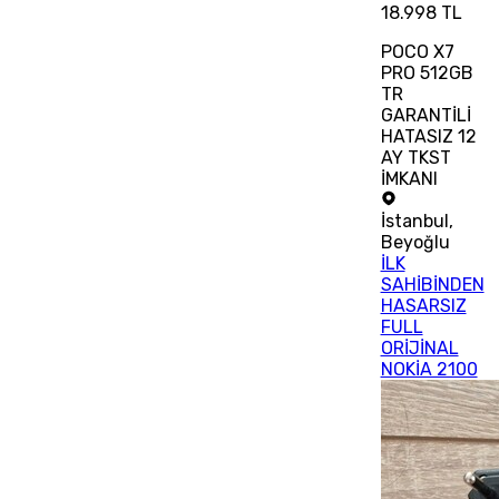
18.998 TL
POCO X7
PRO 512GB
TR
GARANTİLİ
HATASIZ 12
AY TKST
İMKANI
İstanbul
,
Beyoğlu
İLK
SAHİBİNDEN
HASARSIZ
FULL
ORİJİNAL
NOKİA 2100