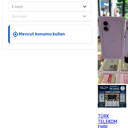
İl seçin
İlçe seçin
Mevcut konumu kullan
TÜRK
TELEKOM
EMİR