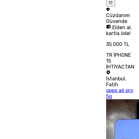
Cüzdanım
Güvende
Elden al,
kartla öde!
35.000 TL
TR İPHONE
15
İHTİYACTAN
İstanbul
,
Fatih
oppo a6 pro
5g