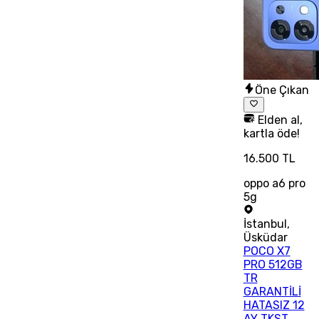
Öne Çıkan
Elden al,
kartla öde!
16.500 TL
oppo a6 pro
5g
İstanbul
,
Üsküdar
POCO X7
PRO 512GB
TR
GARANTİLİ
HATASIZ 12
AY TKST