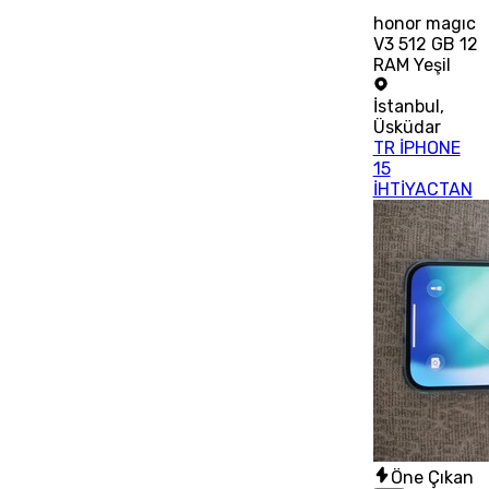
honor magıc
V3 512 GB 12
RAM Yeşil
İstanbul
,
Üsküdar
TR İPHONE
15
İHTİYACTAN
Öne Çıkan