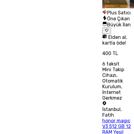
Plus Satıcı
Öne Çıkan
Büyük İlan
Elden al,
kartla öde!
400 TL
6
taksit
Mini Takip
Cihazı,
Otomatik
Kurulum,
İnternet
Gerkmez
İstanbul
,
Fatih
honor magıc
V3 512 GB 12
RAM Yeşil