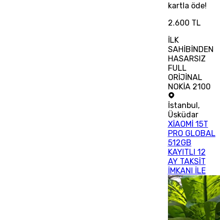
kartla öde!
2.600 TL
İLK
SAHİBİNDEN
HASARSIZ
FULL
ORİJİNAL
NOKİA 2100
İstanbul
,
Üsküdar
XİAOMİ 15T
PRO GLOBAL
512GB
KAYITLI 12
AY TAKSİT
İMKANI İLE